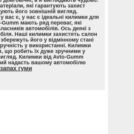
е довговічні, а й виглядають чудово.
теріали, які гарантують захист
ують його зовнішній вигляд.
у вас є, у нас є ідеальні килимки для
o-Gumm мають ряд переваг, які
асників автомобілів. Ось деякі з
обіля. Наші килимки захистять салон
збережуть його у відмінному стані
Зручність у використанні. Килимки
, що робить їх дуже зручними у
вигляд. Килимки від Avto-Gumm
кий надасть вашому автомобілю
запах гуми