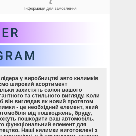
Інформація для замовлення
лідера у виробництві авто килимків
уємо широкий асортимент
тільки захистять салон вашого
гантного та стильного вигляду. Коли
об він виглядав як новий протягом
лимки - це необхідний елемент, який
томобіля від пошкоджень, бруду,
 можуть пошкодити ваш автомобіль.
то функціональний елемент для
тецтво. Наші килимки виготовлені з