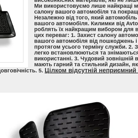
високоякісних матеріалів, які не лиш
Ми використовуємо лише найкращі ма
салону вашого автомобіля та покращ
Незалежно від того, який автомобіль 
вашого автомобіля. Килимки від Avt
роблять їх найкращим вибором для вл
цих переваг: 1. Захист салону автом
вашого автомобіля від пошкоджень і 
протягом усього терміну служби. 2. 
легко встановлюються та знімаються
використанні. 3. Чудовий зовнішній 
мають гарний та стильний дизайн, я
Цілком відсутній неприємний 
довговічність. 5.