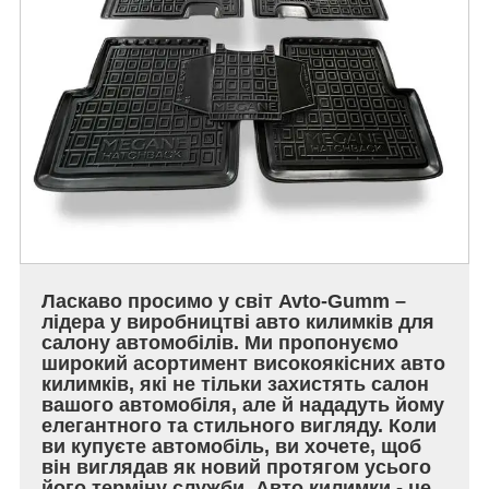
Ласкаво просимо у світ Avto-Gumm –
лідера у виробництві авто килимків для
салону автомобілів. Ми пропонуємо
широкий асортимент високоякісних авто
килимків, які не тільки захистять салон
вашого автомобіля, але й нададуть йому
елегантного та стильного вигляду. Коли
ви купуєте автомобіль, ви хочете, щоб
він виглядав як новий протягом усього
його терміну служби. Авто килимки - це