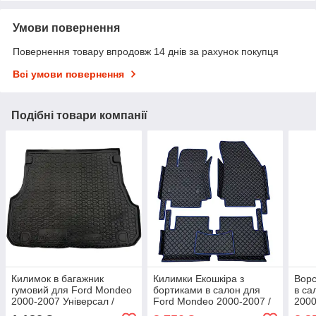
Умови повернення
Повернення товару впродовж 14 днів за рахунок покупця
Всі умови повернення
Подібні товари компанії
Килимок в багажник
Килимки Екошкіра з
Ворс
гумовий для Ford Mondeo
бортиками в салон для
в са
2000-2007 Універсал /
Ford Mondeo 2000-2007 /
2000
Форд Мондео 3 автогум
Форд мондео килимки
кил