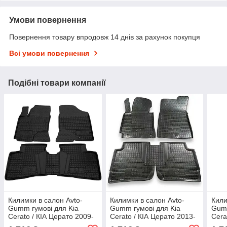
Умови повернення
Повернення товару впродовж 14 днів за рахунок покупця
Всі умови повернення
Подібні товари компанії
Килимки в салон Avto-
Килимки в салон Avto-
Кили
Gumm гумові для Kia
Gumm гумові для Kia
Gumm
Cerato / КІА Церато 2009-
Cerato / КІА Церато 2013-
Cera
2013
2017
Купе