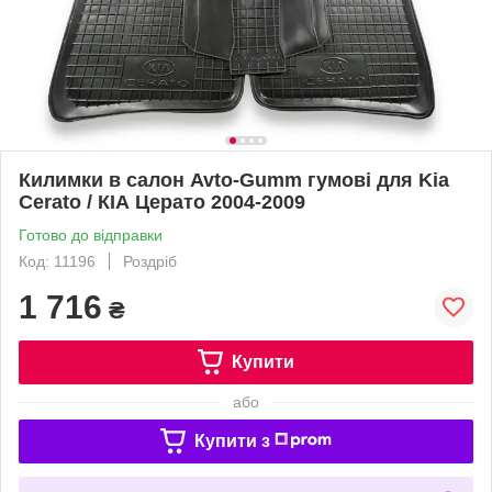
Килимки в салон Avto-Gumm гумові для Kia
Cerato / КІА Церато 2004-2009
Готово до відправки
Код: 11196
Роздріб
1 716
₴
Купити
або
Купити з