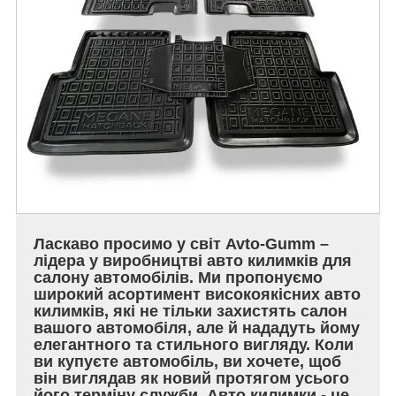
Ласкаво просимо у світ Avto-Gumm –
лідера у виробництві авто килимків для
салону автомобілів. Ми пропонуємо
широкий асортимент високоякісних авто
килимків, які не тільки захистять салон
вашого автомобіля, але й нададуть йому
елегантного та стильного вигляду. Коли
ви купуєте автомобіль, ви хочете, щоб
він виглядав як новий протягом усього
його терміну служби. Авто килимки - це