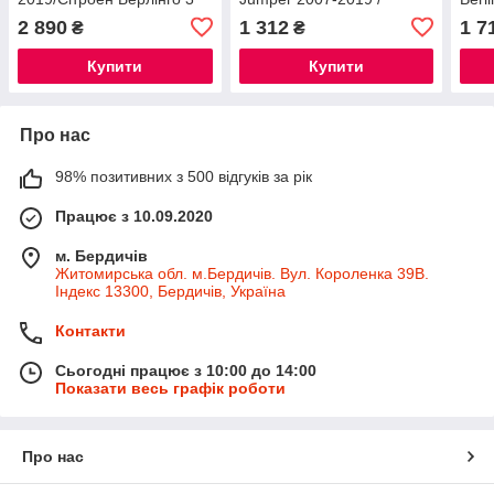
2019+ ( с подлокотником )
Сітроен Джампер
Берл
2 890
1 312
1 7
₴
₴
Купити
Купити
Про нас
98% позитивних з 500 відгуків за рік
Працює з 10.09.2020
м. Бердичів
Житомирська обл. м.Бердичів. Вул. Короленка 39В.
Індекс 13300, Бердичів, Україна
Контакти
Сьогодні працює з 10:00 до 14:00
Показати весь графік роботи
Про нас