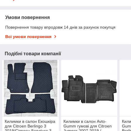
Умови повернення
Повернення товару впродовж 14 днів за рахунок покупця
Всі умови повернення
Подібні товари компанії
Килимки в салон Екошкіра
Килимки в салон Avto-
Кили
для Citroen Berlingo 3
Gumm гумові для Citroen
Gumm
2019/Сітроен Берлінго 3
Jumper 2007-2019 /
Berl