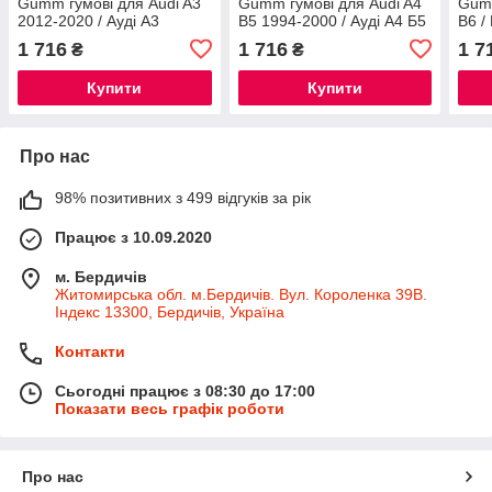
Gumm гумові для Audi A3
Gumm гумові для Audi A4
Gumm
2012-2020 / Ауді А3
B5 1994-2000 / Ауді А4 Б5
B6 /
автогум
автогум
А4 Б
1 716
1 716
1 7
₴
₴
Купити
Купити
Про нас
98% позитивних з 499 відгуків за рік
Працює з 10.09.2020
м. Бердичів
Житомирська обл. м.Бердичів. Вул. Короленка 39В.
Індекс 13300, Бердичів, Україна
Контакти
Сьогодні працює з 08:30 до 17:00
Показати весь графік роботи
Про нас