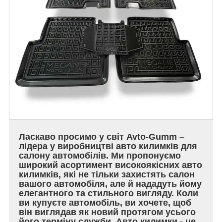
Ласкаво просимо у світ Avto-Gumm –
лідера у виробництві авто килимків для
салону автомобілів. Ми пропонуємо
широкий асортимент високоякісних авто
килимків, які не тільки захистять салон
вашого автомобіля, але й нададуть йому
елегантного та стильного вигляду. Коли
ви купуєте автомобіль, ви хочете, щоб
він виглядав як новий протягом усього
його терміну служби. Авто килимки - це