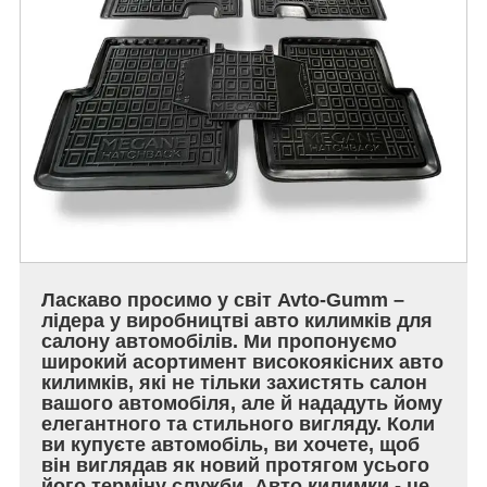
Ласкаво просимо у світ Avto-Gumm –
лідера у виробництві авто килимків для
салону автомобілів. Ми пропонуємо
широкий асортимент високоякісних авто
килимків, які не тільки захистять салон
вашого автомобіля, але й нададуть йому
елегантного та стильного вигляду. Коли
ви купуєте автомобіль, ви хочете, щоб
він виглядав як новий протягом усього
його терміну служби. Авто килимки - це