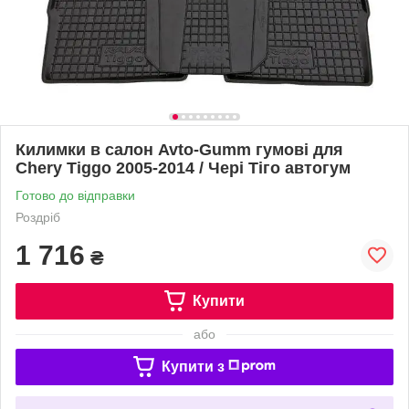
Килимки в салон Avto-Gumm гумові для
Chery Tiggo 2005-2014 / Чері Тіго автогум
Готово до відправки
Роздріб
1 716
₴
Купити
або
Купити з