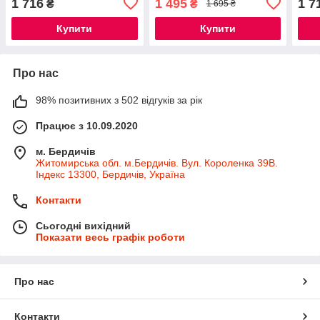
1 716
1 495
1 7
₴
₴
1 695 ₴
Купити
Купити
Про нас
98% позитивних з 502 відгуків за рік
Працює з 10.09.2020
м. Бердичів
Житомирська обл. м.Бердичів. Вул. Короленка 39В.
Індекс 13300, Бердичів, Україна
Контакти
Сьогодні вихідний
Показати весь графік роботи
Про нас
Контакти