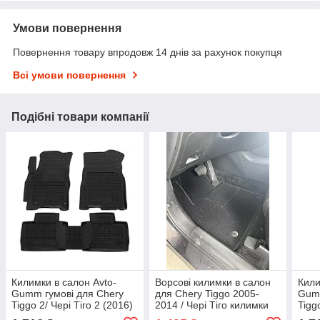
Умови повернення
Повернення товару впродовж 14 днів за рахунок покупця
Всі умови повернення
Подібні товари компанії
Килимки в салон Avto-
Ворсові килимки в салон
Кили
Gumm гумові для Chery
для Chery Tiggo 2005-
Gumm
Tiggo 2/ Чері Тіго 2 (2016)
2014 / Чері Тіго килимки
Tigg
ворсові