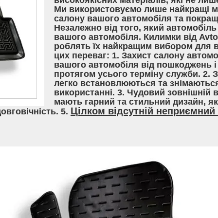
високоякісних матеріалів, які не лиш
Ми використовуємо лише найкращі ма
салону вашого автомобіля та покращ
Незалежно від того, який автомобіль 
вашого автомобіля. Килимки від Avt
роблять їх найкращим вибором для вл
цих переваг: 1. Захист салону автом
вашого автомобіля від пошкоджень і 
протягом усього терміну служби. 2. 
легко встановлюються та знімаються
використанні. 3. Чудовий зовнішній 
мають гарний та стильний дизайн, я
Цілком відсутній неприємний 
довговічність. 5.