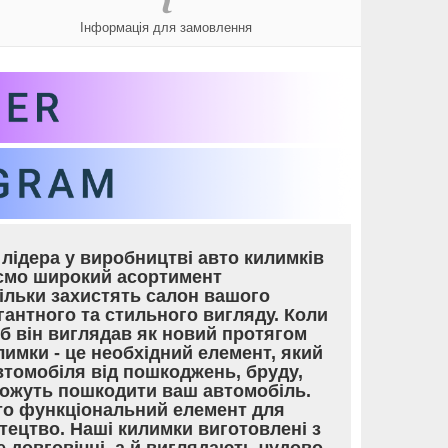
Інформація для замовлення
лідера у виробництві авто килимків
уємо широкий асортимент
тільки захистять салон вашого
гантного та стильного вигляду. Коли
об він виглядав як новий протягом
лимки - це необхідний елемент, який
томобіля від пошкоджень, бруду,
 можуть пошкодити ваш автомобіль.
то функціональний елемент для
тецтво. Наші килимки виготовлені з