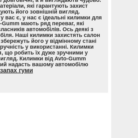
е довговічні, а й виглядають чудово.
теріали, які гарантують захист
ують його зовнішній вигляд.
у вас є, у нас є ідеальні килимки для
o-Gumm мають ряд переваг, які
асників автомобілів. Ось деякі з
обіля. Наші килимки захистять салон
збережуть його у відмінному стані
Зручність у використанні. Килимки
, що робить їх дуже зручними у
вигляд. Килимки від Avto-Gumm
кий надасть вашому автомобілю
запах гуми