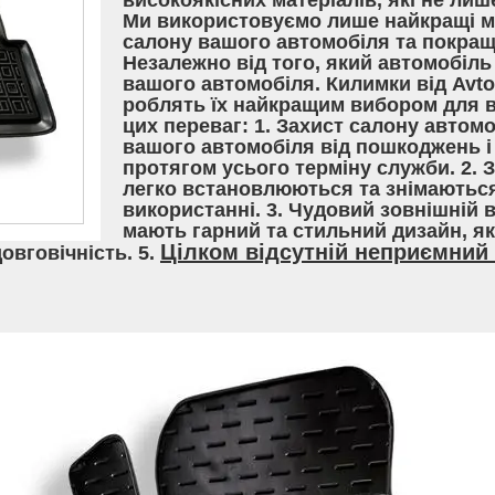
високоякісних матеріалів, які не лиш
Ми використовуємо лише найкращі ма
салону вашого автомобіля та покращ
Незалежно від того, який автомобіль 
вашого автомобіля. Килимки від Avt
роблять їх найкращим вибором для вл
цих переваг: 1. Захист салону автом
вашого автомобіля від пошкоджень і 
протягом усього терміну служби. 2. 
легко встановлюються та знімаються
використанні. 3. Чудовий зовнішній 
мають гарний та стильний дизайн, я
Цілком відсутній неприємний 
довговічність. 5.