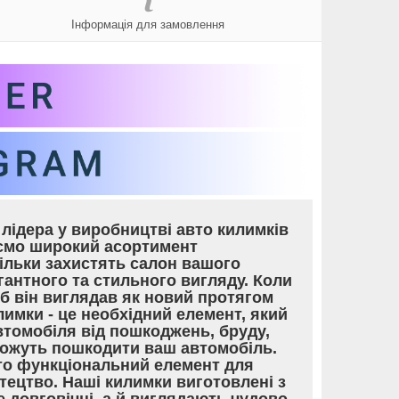
Інформація для замовлення
лідера у виробництві авто килимків
уємо широкий асортимент
тільки захистять салон вашого
гантного та стильного вигляду. Коли
об він виглядав як новий протягом
лимки - це необхідний елемент, який
томобіля від пошкоджень, бруду,
 можуть пошкодити ваш автомобіль.
то функціональний елемент для
тецтво. Наші килимки виготовлені з