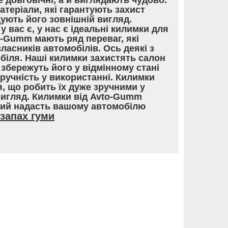
е довговічні, а й виглядають чудово.
теріали, які гарантують захист
ують його зовнішній вигляд.
у вас є, у нас є ідеальні килимки для
o-Gumm мають ряд переваг, які
асників автомобілів. Ось деякі з
обіля. Наші килимки захистять салон
збережуть його у відмінному стані
Зручність у використанні. Килимки
, що робить їх дуже зручними у
вигляд. Килимки від Avto-Gumm
кий надасть вашому автомобілю
запах гуми