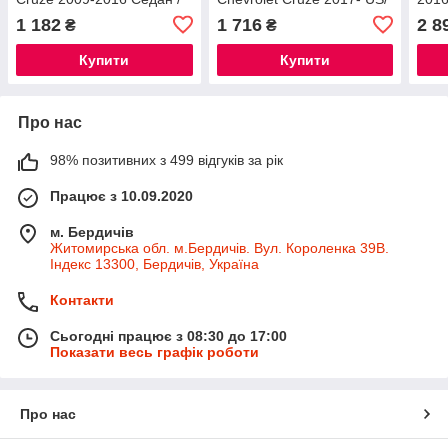
Шевролет Круз автогум
Шевролет Круз USA
1 182
1 716
2 8
₴
₴
Купити
Купити
Про нас
98% позитивних з 499 відгуків за рік
Працює з 10.09.2020
м. Бердичів
Житомирська обл. м.Бердичів. Вул. Короленка 39В.
Індекс 13300, Бердичів, Україна
Контакти
Сьогодні працює з 08:30 до 17:00
Показати весь графік роботи
Про нас