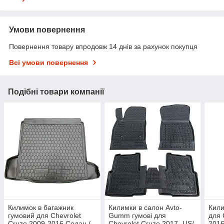
Умови повернення
Повернення товару впродовж 14 днів за рахунок покупця
Всі умови повернення
Подібні товари компанії
Килимок в багажник
Килимки в салон Avto-
Кили
гумовий для Chevrolet
Gumm гумові для
для 
Cruze 2009-2016 Седан /
Chevrolet Cruze 2017- US/
2016