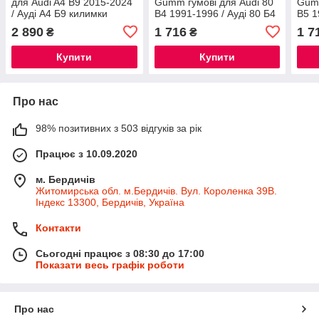
для Audi A4 B9 2015-2024
Gumm гумові для Audi 80
Gumm
/ Ауді А4 Б9 килимки
B4 1991-1996 / Ауді 80 Б4
B5 1
екошкіра
автогум
авто
2 890
1 716
1 7
₴
₴
Купити
Купити
Про нас
98% позитивних з 503 відгуків за рік
Працює з 10.09.2020
м. Бердичів
Житомирська обл. м.Бердичів. Вул. Короленка 39В.
Індекс 13300, Бердичів, Україна
Контакти
Сьогодні працює з 08:30 до 17:00
Показати весь графік роботи
Про нас