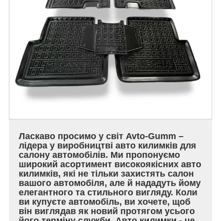
Ласкаво просимо у світ Avto-Gumm –
лідера у виробництві авто килимків для
салону автомобілів. Ми пропонуємо
широкий асортимент високоякісних авто
килимків, які не тільки захистять салон
вашого автомобіля, але й нададуть йому
елегантного та стильного вигляду. Коли
ви купуєте автомобіль, ви хочете, щоб
він виглядав як новий протягом усього
його терміну служби. Авто килимки - це