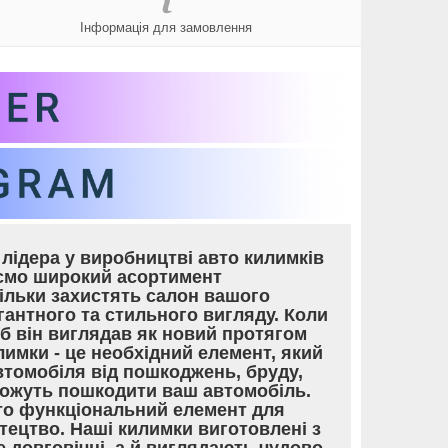
Інформація для замовлення
лідера у виробництві авто килимків
уємо широкий асортимент
тільки захистять салон вашого
гантного та стильного вигляду. Коли
об він виглядав як новий протягом
лимки - це необхідний елемент, який
томобіля від пошкоджень, бруду,
 можуть пошкодити ваш автомобіль.
то функціональний елемент для
тецтво. Наші килимки виготовлені з