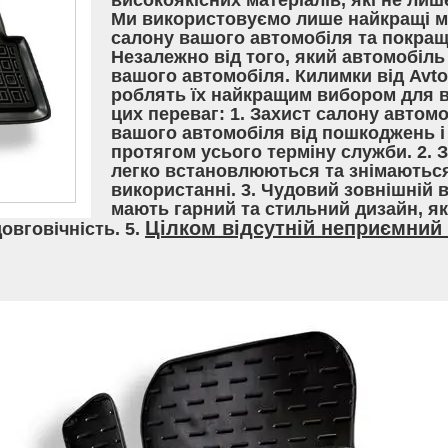
високоякісних матеріалів, які не лиш
Ми використовуємо лише найкращі ма
салону вашого автомобіля та покращ
Незалежно від того, який автомобіль 
вашого автомобіля. Килимки від Avt
роблять їх найкращим вибором для вл
цих переваг: 1. Захист салону автом
вашого автомобіля від пошкоджень і 
протягом усього терміну служби. 2. 
легко встановлюються та знімаються
використанні. 3. Чудовий зовнішній 
мають гарний та стильний дизайн, я
Цілком відсутній неприємний 
довговічність. 5.