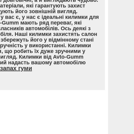
е довговічні, а й виглядають чудово.
теріали, які гарантують захист
ують його зовнішній вигляд.
у вас є, у нас є ідеальні килимки для
o-Gumm мають ряд переваг, які
асників автомобілів. Ось деякі з
обіля. Наші килимки захистять салон
збережуть його у відмінному стані
Зручність у використанні. Килимки
, що робить їх дуже зручними у
вигляд. Килимки від Avto-Gumm
кий надасть вашому автомобілю
запах гуми