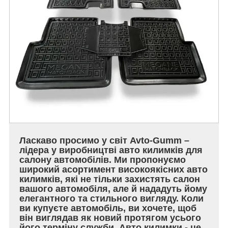
Ласкаво просимо у світ Avto-Gumm –
лідера у виробництві авто килимків для
салону автомобілів. Ми пропонуємо
широкий асортимент високоякісних авто
килимків, які не тільки захистять салон
вашого автомобіля, але й нададуть йому
елегантного та стильного вигляду. Коли
ви купуєте автомобіль, ви хочете, щоб
він виглядав як новий протягом усього
його терміну служби. Авто килимки - це