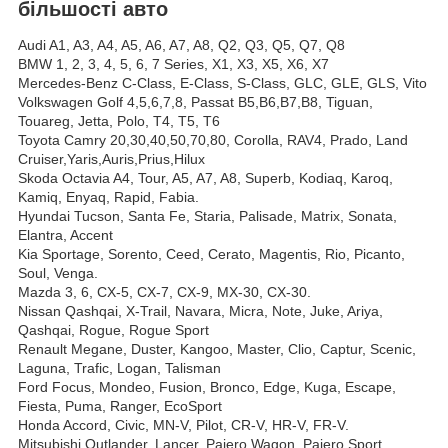
більшості авто
Audi A1, A3, A4, A5, A6, A7, A8, Q2, Q3, Q5, Q7, Q8
BMW 1, 2, 3, 4, 5, 6, 7 Series, X1, X3, X5, X6, X7
Mercedes-Benz C-Class, E-Class, S-Class, GLC, GLE, GLS, Vito
Volkswagen Golf 4,5,6,7,8, Passat B5,B6,B7,B8, Tiguan,
Touareg, Jetta, Polo, T4, T5, T6
Toyota Camry 20,30,40,50,70,80, Corolla, RAV4, Prado, Land
Cruiser,Yaris,Auris,Prius,Hilux
Skoda Octavia A4, Tour, A5, A7, A8, Superb, Kodiaq, Karoq,
Kamiq, Enyaq, Rapid, Fabia.
Hyundai Tucson, Santa Fe, Staria, Palisade, Matrix, Sonata,
Elantra, Accent
Kia Sportage, Sorento, Ceed, Cerato, Magentis, Rio, Picanto,
Soul, Venga.
Mazda 3, 6, CX-5, CX-7, CX-9, MX-30, CX-30.
Nissan Qashqai, X-Trail, Navara, Micra, Note, Juke, Ariya,
Qashqai, Rogue, Rogue Sport
Renault Megane, Duster, Kangoo, Master, Clio, Captur, Scenic,
Laguna, Trafic, Logan, Talisman
Ford Focus, Mondeo, Fusion, Bronco, Edge, Kuga, Escape,
Fiesta, Puma, Ranger, EcoSport
Honda Accord, Civic, MN-V, Pilot, CR-V, HR-V, FR-V.
Mitsubishi Outlander, Lancer, Pajero Wagon, Pajero Sport,