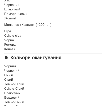
Хакі
Червоний
Блакитний
Помаранчевий
Жовтий
Малюнок «Крапля» (+200 грн):
Сіра
Світло сіра
Чорна
Рожева
Коньяк
🧵 Кольори окантування
Чорний
Червоний
Синій
Сірий
Темно-Сірий
Світло-Сірий
Блакитний
Бордовий
Темно-Синій