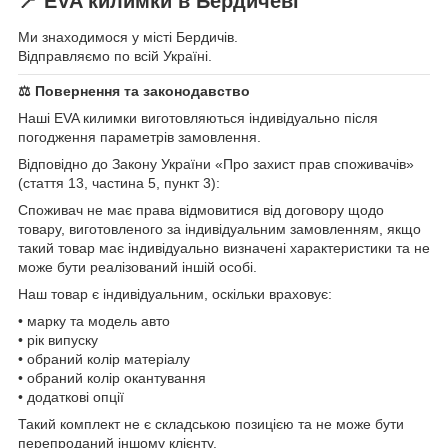
📍 EVA килимки в Бердичеві
Ми знаходимося у місті Бердичів.
Відправляємо по всій Україні.
⚖ Повернення та законодавство
Наші EVA килимки виготовляються індивідуально після
погодження параметрів замовлення.
Відповідно до Закону України «Про захист прав споживачів»
(стаття 13, частина 5, пункт 3):
Споживач не має права відмовитися від договору щодо
товару, виготовленого за індивідуальним замовленням, якщо
такий товар має індивідуально визначені характеристики та не
може бути реалізований іншій особі.
Наш товар є індивідуальним, оскільки враховує:
• марку та модель авто
• рік випуску
• обраний колір матеріалу
• обраний колір окантування
• додаткові опції
Такий комплект не є складською позицією та не може бути
перепроданий іншому клієнту.