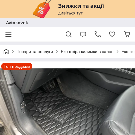
Avtokovrik
Товари та послуги
Еко шкіра килимки в салон
Екошкі
Топ продажів