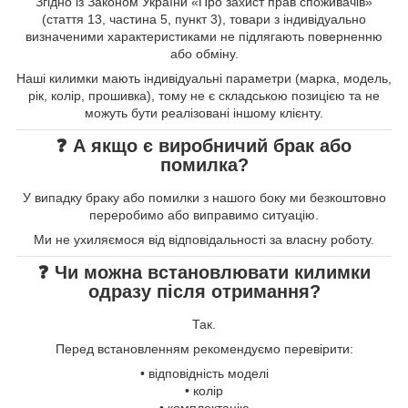
Згідно із Законом України «Про захист прав споживачів»
(стаття 13, частина 5, пункт 3), товари з індивідуально
визначеними характеристиками не підлягають поверненню
або обміну.
Наші килимки мають індивідуальні параметри (марка, модель,
рік, колір, прошивка), тому не є складською позицією та не
можуть бути реалізовані іншому клієнту.
❓ А якщо є виробничий брак або
помилка?
У випадку браку або помилки з нашого боку ми безкоштовно
переробимо або виправимо ситуацію.
Ми не ухиляємося від відповідальності за власну роботу.
❓ Чи можна встановлювати килимки
одразу після отримання?
Так.
Перед встановленням рекомендуємо перевірити:
• відповідність моделі
• колір
• комплектацію