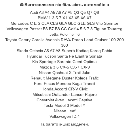
🚘 Виготовляємо під більшість автомобілів
Audi A3 A4 A5 A6 A7 A8 Q3 Q5 Q7 Q8
BMW 1 3 5 7 X1 X3 X5 X6 X7
Mercedes C E S CLA CLS GLA GLC GLE GLS Vito Sprinter
Volkswagen Passat B6 B7 B8 CC Golf 4 5 6 7 8 Tiguan Touareg
Jetta Polo T5 T6
Toyota Camry Corolla Avensis RAV4 Prado Land Cruiser 100 200
300
Skoda Octavia A5 A7 A8 Superb Kodiaq Karoq Fabia
Hyundai Tucson Santa Fe Elantra Sonata
Kia Sportage Sorento Ceed Optima
Mazda 3 6 CX-5 CX-7 CX-9
Nissan Qashqai X-Trail Juke
Renault Megane Duster Koleos Trafic
Ford Focus Mondeo Kuga Transit
Honda Accord CR-V Civic
Mitsubishi Outlander Lancer Pajero
Chevrolet Aveo Lacetti Captiva
Tesla Model 3 Model Y
Nissan Leaf
Volkswagen ID.4
Та багато інших моделей.