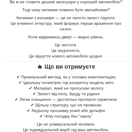
Ви ж не ставите дешеві аксесуари у хороший автомобіль?
Тоді чому килимки повинні бути звичайними?
Килимки з екошкіри — це не просто захист підлоги.
Це елемент інтер’єру, який формує перше враження про
салон.
Коли відкриваєш двері — видно рівень.
Це чистота.
Це акуратність.
Це відчуття нового автомобіля щодня.
🔥 Що ви отримуєте
✔ Преміальний вигляд, як у топових комплектаціях
✔ Ідеальну геометрію під конкретну модель авто
✔ Матеріал, який не пропускає вологу
✔ Захист від пилу, бруду та рідини
✔ Легке очищення — достатньо протерти серветкою
✔ Щільну структуру, що не провисає
✔ Акуратну прошивку ромб або дельфін
✔ Чітку посадку без “хвиль”
Це не універсальний килимок.
Це індивідуальний виріб під ваш автомобіль.