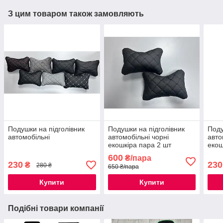
З цим товаром також замовляють
Подушки на підголівник
Подушки на підголівник
Поду
автомобільні
автомобільні чорні
авто
екошкіра пара 2 шт
екош
600
₴/пара
230
230
₴
280 ₴
650 ₴/пара
Купити
Купити
Подібні товари компанії