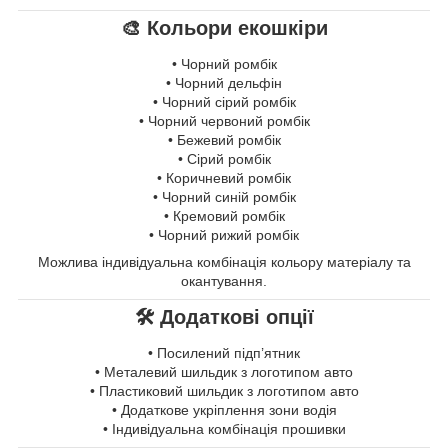
🎨 Кольори екошкіри
• Чорний ромбік
• Чорний дельфін
• Чорний сірий ромбік
• Чорний червоний ромбік
• Бежевий ромбік
• Сірий ромбік
• Коричневий ромбік
• Чорний синій ромбік
• Кремовий ромбік
• Чорний рижий ромбік
Можлива індивідуальна комбінація кольору матеріалу та
окантування.
🛠 Додаткові опції
• Посилений підп’ятник
• Металевий шильдик з логотипом авто
• Пластиковий шильдик з логотипом авто
• Додаткове укріплення зони водія
• Індивідуальна комбінація прошивки