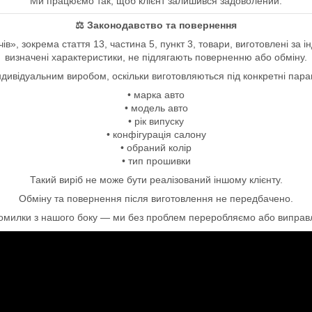
Ми працюємо так, щоб клієнт залишився задоволений.
⚖ Законодавство та повернення
ів», зокрема стаття 13, частина 5, пункт 3, товари, виготовлені за
визначені характеристики, не підлягають поверненню або обміну.
ндивідуальним виробом, оскільки виготовляються під конкретні пар
• марка авто
• модель авто
• рік випуску
• конфігурація салону
• обраний колір
• тип прошивки
Такий виріб не може бути реалізований іншому клієнту.
Обміну та повернення після виготовлення не передбачено.
помилки з нашого боку — ми без проблем переробляємо або виправл