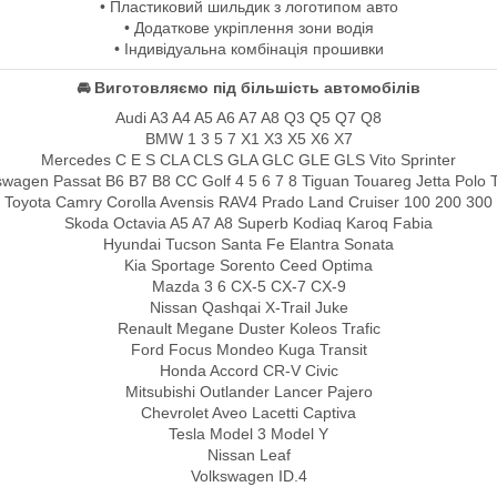
• Пластиковий шильдик з логотипом авто
• Додаткове укріплення зони водія
• Індивідуальна комбінація прошивки
🚘 Виготовляємо під більшість автомобілів
Audi A3 A4 A5 A6 A7 A8 Q3 Q5 Q7 Q8
BMW 1 3 5 7 X1 X3 X5 X6 X7
Mercedes C E S CLA CLS GLA GLC GLE GLS Vito Sprinter
swagen Passat B6 B7 B8 CC Golf 4 5 6 7 8 Tiguan Touareg Jetta Polo 
Toyota Camry Corolla Avensis RAV4 Prado Land Cruiser 100 200 300
Skoda Octavia A5 A7 A8 Superb Kodiaq Karoq Fabia
Hyundai Tucson Santa Fe Elantra Sonata
Kia Sportage Sorento Ceed Optima
Mazda 3 6 CX-5 CX-7 CX-9
Nissan Qashqai X-Trail Juke
Renault Megane Duster Koleos Trafic
Ford Focus Mondeo Kuga Transit
Honda Accord CR-V Civic
Mitsubishi Outlander Lancer Pajero
Chevrolet Aveo Lacetti Captiva
Tesla Model 3 Model Y
Nissan Leaf
Volkswagen ID.4