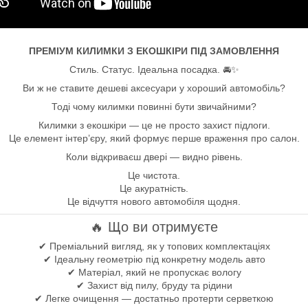
ПРЕМІУМ КИЛИМКИ З ЕКОШКІРИ ПІД ЗАМОВЛЕННЯ
Стиль. Статус. Ідеальна посадка. 🚘✨
Ви ж не ставите дешеві аксесуари у хороший автомобіль?
Тоді чому килимки повинні бути звичайними?
Килимки з екошкіри — це не просто захист підлоги.
Це елемент інтер’єру, який формує перше враження про салон.
Коли відкриваєш двері — видно рівень.
Це чистота.
Це акуратність.
Це відчуття нового автомобіля щодня.
🔥 Що ви отримуєте
✔ Преміальний вигляд, як у топових комплектаціях
✔ Ідеальну геометрію під конкретну модель авто
✔ Матеріал, який не пропускає вологу
✔ Захист від пилу, бруду та рідини
✔ Легке очищення — достатньо протерти серветкою