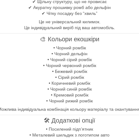
✔ Щільну структуру, що не провисає
✔ Акуратну прошивку ромб або дельфін
✔ Чітку посадку без “хвиль”
Це не універсальний килимок.
Це індивідуальний виріб під ваш автомобіль.
🎨 Кольори екошкіри
• Чорний ромбік
• Чорний дельфін
• Чорний сірий ромбік
• Чорний червоний ромбік
• Бежевий ромбік
• Сірий ромбік
• Коричневий ромбік
• Чорний синій ромбік
• Кремовий ромбік
• Чорний рижий ромбік
ожлива індивідуальна комбінація кольору матеріалу та окантуванн
🛠 Додаткові опції
• Посилений підп’ятник
• Металевий шильдик з логотипом авто