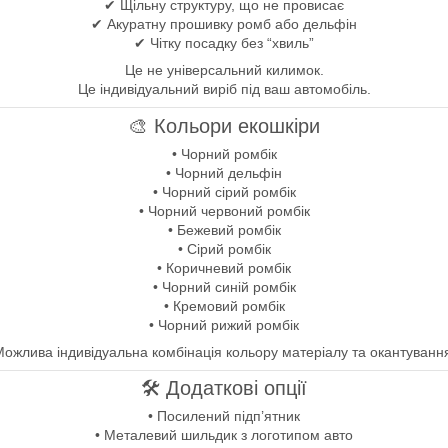
✔ Щільну структуру, що не провисає
✔ Акуратну прошивку ромб або дельфін
✔ Чітку посадку без “хвиль”
Це не універсальний килимок.
Це індивідуальний виріб під ваш автомобіль.
🎨 Кольори екошкіри
• Чорний ромбік
• Чорний дельфін
• Чорний сірий ромбік
• Чорний червоний ромбік
• Бежевий ромбік
• Сірий ромбік
• Коричневий ромбік
• Чорний синій ромбік
• Кремовий ромбік
• Чорний рижий ромбік
ожлива індивідуальна комбінація кольору матеріалу та окантуванн
🛠 Додаткові опції
• Посилений підп’ятник
• Металевий шильдик з логотипом авто