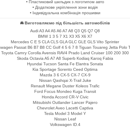
• Пластиковий шильдик з логотипом авто
• Додаткове укріплення зони водія
• Індивідуальна комбінація прошивки
🚘 Виготовляємо під більшість автомобілів
Audi A3 A4 A5 A6 A7 A8 Q3 Q5 Q7 Q8
BMW 1 3 5 7 X1 X3 X5 X6 X7
Mercedes C E S CLA CLS GLA GLC GLE GLS Vito Sprinter
swagen Passat B6 B7 B8 CC Golf 4 5 6 7 8 Tiguan Touareg Jetta Polo 
Toyota Camry Corolla Avensis RAV4 Prado Land Cruiser 100 200 300
Skoda Octavia A5 A7 A8 Superb Kodiaq Karoq Fabia
Hyundai Tucson Santa Fe Elantra Sonata
Kia Sportage Sorento Ceed Optima
Mazda 3 6 CX-5 CX-7 CX-9
Nissan Qashqai X-Trail Juke
Renault Megane Duster Koleos Trafic
Ford Focus Mondeo Kuga Transit
Honda Accord CR-V Civic
Mitsubishi Outlander Lancer Pajero
Chevrolet Aveo Lacetti Captiva
Tesla Model 3 Model Y
Nissan Leaf
Volkswagen ID.4