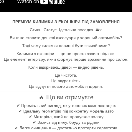
ПРЕМІУМ КИЛИМКИ З ЕКОШКІРИ ПІД ЗАМОВЛЕННЯ
Стиль. Статус. Ідеальна посадка. 🚘✨
Ви ж не ставите дешеві аксесуари у хороший автомобіль?
Тоді чому килимки повинні бути звичайними?
Килимки з екошкіри — це не просто захист підлоги.
Це елемент інтер’єру, який формує перше враження про салон.
Коли відкриваєш двері — видно рівень.
Це чистота.
Це акуратність.
Це відчуття нового автомобіля щодня.
🔥 Що ви отримуєте
✔ Преміальний вигляд, як у топових комплектаціях
✔ Ідеальну геометрію під конкретну модель авто
✔ Матеріал, який не пропускає вологу
✔ Захист від пилу, бруду та рідини
✔ Легке очищення — достатньо протерти серветкою