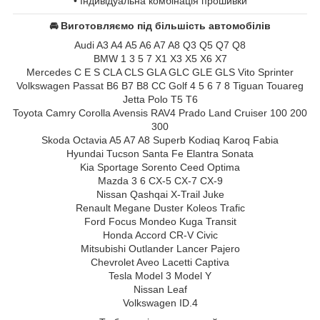
• Індивідуальна комбінація прошивки
🚘 Виготовляємо під більшість автомобілів
Audi A3 A4 A5 A6 A7 A8 Q3 Q5 Q7 Q8
BMW 1 3 5 7 X1 X3 X5 X6 X7
Mercedes C E S CLA CLS GLA GLC GLE GLS Vito Sprinter
Volkswagen Passat B6 B7 B8 CC Golf 4 5 6 7 8 Tiguan Touareg
Jetta Polo T5 T6
Toyota Camry Corolla Avensis RAV4 Prado Land Cruiser 100 200
300
Skoda Octavia A5 A7 A8 Superb Kodiaq Karoq Fabia
Hyundai Tucson Santa Fe Elantra Sonata
Kia Sportage Sorento Ceed Optima
Mazda 3 6 CX-5 CX-7 CX-9
Nissan Qashqai X-Trail Juke
Renault Megane Duster Koleos Trafic
Ford Focus Mondeo Kuga Transit
Honda Accord CR-V Civic
Mitsubishi Outlander Lancer Pajero
Chevrolet Aveo Lacetti Captiva
Tesla Model 3 Model Y
Nissan Leaf
Volkswagen ID.4