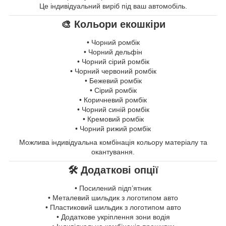
Це індивідуальний виріб під ваш автомобіль.
🎨 Кольори екошкіри
• Чорний ромбік
• Чорний дельфін
• Чорний сірий ромбік
• Чорний червоний ромбік
• Бежевий ромбік
• Сірий ромбік
• Коричневий ромбік
• Чорний синій ромбік
• Кремовий ромбік
• Чорний рижий ромбік
Можлива індивідуальна комбінація кольору матеріалу та
окантування.
🛠 Додаткові опції
• Посилений підп’ятник
• Металевий шильдик з логотипом авто
• Пластиковий шильдик з логотипом авто
• Додаткове укріплення зони водія