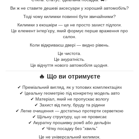
Ви ж не ставите дешеві аксесуари у хороший автомобіль?
Тоді чому килимки повинні бути звичайними?
Килимки з екошкіри — це не просто захист підлоги.
Це елемент інтер’єру, який формує перше враження про
салон.
Коли відкриваєш двері — видно рівень.
Це чистота.
Це акуратність.
Це відчуття нового автомобіля щодня.
🔥 Що ви отримуєте
✔ Преміальний вигляд, як у топових комплектаціях
✔ Ідеальну геометрію під конкретну модель авто
✔ Матеріал, який не пропускає вологу
✔ Захист від пилу, бруду та рідини
✔ Легке очищення — достатньо протерти серветкою
✔ Щільну структуру, що не провисає
✔ Акуратну прошивку ромб або дельфін
✔ Чітку посадку без “хвиль”
Це не універсальний килимок.