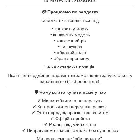
Та багато інших моделей.
💳 Працюємо по завдатку
Килимки виготовляються під:
• конкретну марку
• конкретну модель
• конкретний рік
• тип кузова
• обраний колір
• обрану прошивку
Це не складська позиція.
Після підтвердження параметрів замовлення запускається у
виробництво (1–3 робочі дні).
🛡 Чому варто купити саме у нас
✔ Ми виробники, а не перекупи
✔ Контроль якості перед відправкою
✔ Фото перед відправкою за запитом
✔ Офіційна робота
✔ Реальні відгуки клієнтів
✔ Виправляємо власні помилки без суперечок
Ми працюємо не “аби продати”.