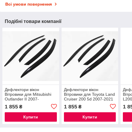
Всі умови повернення
Подібні товари компанії
Дефлектори вікон
Дефлектори вікон
Дефл
Вітровики для Mitsubishi
Вітровики для Toyota Land
Вітр
Outlander II 2007-
Cruiser 200 5d 2007-2021
L200
2012/Peugeot 4007 2007
(LX570) вітровики VL-
вітр
1 855
1 855
1 8
₴
₴
вітровики VL-STAR
STAR Тайвань
Тай
Тайвань
Купити
Купити