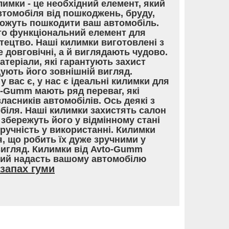
лимки - це необхідний елемент, який
томобіля від пошкоджень, бруду,
 можуть пошкодити ваш автомобіль.
то функціональний елемент для
тецтво. Наші килимки виготовлені з
е довговічні, а й виглядають чудово.
теріали, які гарантують захист
ують його зовнішній вигляд.
у вас є, у нас є ідеальні килимки для
o-Gumm мають ряд переваг, які
асників автомобілів. Ось деякі з
обіля. Наші килимки захистять салон
збережуть його у відмінному стані
Зручність у використанні. Килимки
, що робить їх дуже зручними у
вигляд. Килимки від Avto-Gumm
кий надасть вашому автомобілю
запах гуми