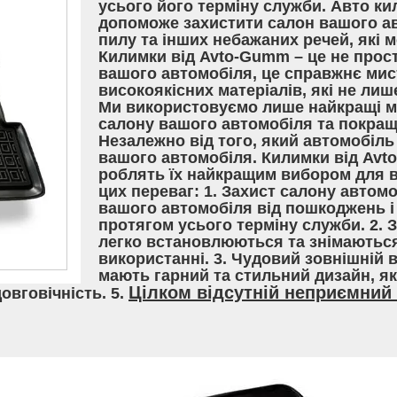
усього його терміну служби. Авто ки
допоможе захистити салон вашого ав
пилу та інших небажаних речей, які
Килимки від Avto-Gumm – це не прос
вашого автомобіля, це справжнє мис
високоякісних матеріалів, які не лиш
Ми використовуємо лише найкращі ма
салону вашого автомобіля та покращ
Незалежно від того, який автомобіль 
вашого автомобіля. Килимки від Avt
роблять їх найкращим вибором для вл
цих переваг: 1. Захист салону автом
вашого автомобіля від пошкоджень і 
протягом усього терміну служби. 2. 
легко встановлюються та знімаються
використанні. 3. Чудовий зовнішній 
мають гарний та стильний дизайн, я
Цілком відсутній неприємний 
довговічність. 5.