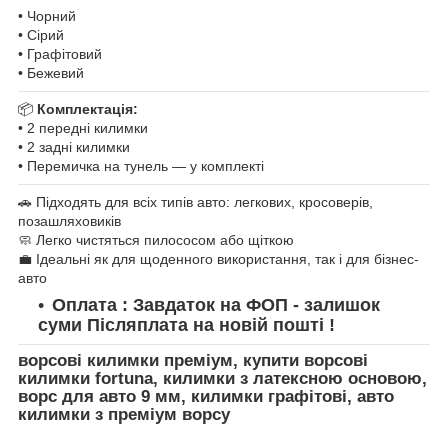
• Чорний
• Сірий
• Графітовий
• Бежевий
📦
Комплектація:
• 2 передні килимки
• 2 задні килимки
• Перемичка на тунель — у комплекті
🚗 Підходять для всіх типів авто: легкових, кросоверів,
позашляховиків
🧼 Легко чистяться пилососом або щіткою
💼 Ідеальні як для щоденного використання, так і для бізнес-
авто
Оплата : Завдаток на ФОП - залишок
суми Післяплата на новій пошті !
ворсові килимки преміум, купити ворсові
килимки fortuna, килимки з латексною основою,
ворс для авто 9 мм, килимки графітові, авто
килимки з преміум ворсу