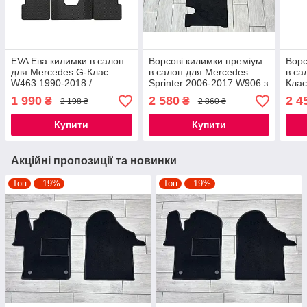
EVA Ева килимки в салон
Ворсові килимки преміум
Ворс
для Mercedes G-Клас
в салон для Mercedes
в са
W463 1990-2018 /
Sprinter 2006-2017 W906 з
Клас
Мерседес w463 килимки
пічкою / Мерседес
LON
1 990
2 580
2 4
₴
₴
2 198 ₴
2 860 ₴
Спрінтер килимки
кил
Купити
Купити
Акційні пропозиції та новинки
Топ
–19%
Топ
–19%