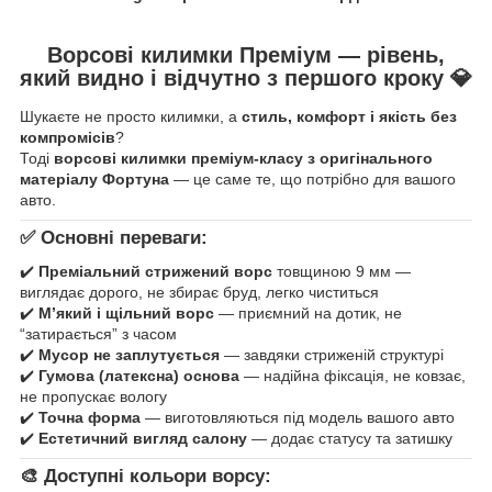
Ворсові килимки Преміум — рівень,
який видно і відчутно з першого кроку
💎
Шукаєте не просто килимки, а
стиль, комфорт і якість без
компромісів
?
Тоді
ворсові килимки преміум-класу з оригінального
матеріалу Фортуна
— це саме те, що потрібно для вашого
авто.
✅ Основні переваги:
✔️
Преміальний стрижений ворс
товщиною 9 мм —
виглядає дорого, не збирає бруд, легко чиститься
✔️
М’який і щільний ворс
— приємний на дотик, не
“затирається” з часом
✔️
Мусор не заплутується
— завдяки стриженій структурі
✔️
Гумова (латексна) основа
— надійна фіксація, не ковзає,
не пропускає вологу
✔️
Точна форма
— виготовляються під модель вашого авто
✔️
Естетичний вигляд салону
— додає статусу та затишку
🎨 Доступні кольори ворсу: