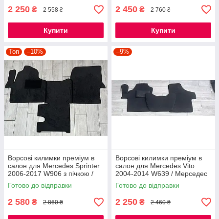
2 250
2 450
₴
₴
2 558 ₴
2 760 ₴
Купити
Купити
Топ
–10%
–9%
Ворсові килимки преміум в
Ворсові килимки преміум в
салон для Mercedes Sprinter
салон для Mercedes Vito
2006-2017 W906 з пічкою /
2004-2014 W639 / Мерседес
Мерседес Спрінтер килимки
Віто килимки
Готово до відправки
Готово до відправки
2 580
2 250
₴
₴
2 860 ₴
2 460 ₴