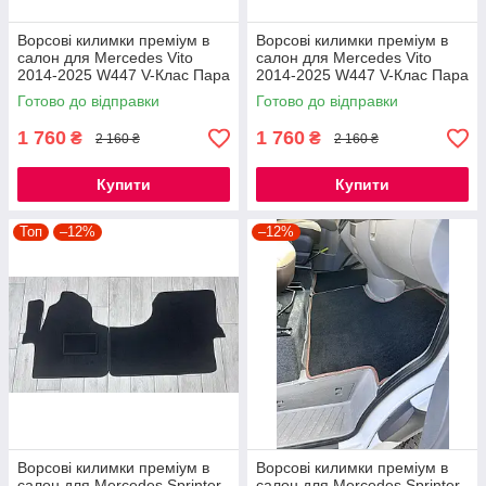
Ворсові килимки преміум в
Ворсові килимки преміум в
салон для Mercedes Vito
салон для Mercedes Vito
2014-2025 W447 V-Клас Пара
2014-2025 W447 V-Клас Пара
Передніх / Мерседес Віто
Передніх / Мерседес Віто
Готово до відправки
Готово до відправки
килимки
килимки
1 760
1 760
₴
₴
2 160 ₴
2 160 ₴
Купити
Купити
Топ
–12%
–12%
Ворсові килимки преміум в
Ворсові килимки преміум в
салон для Mercedes Sprinter
салон для Mercedes Sprinter