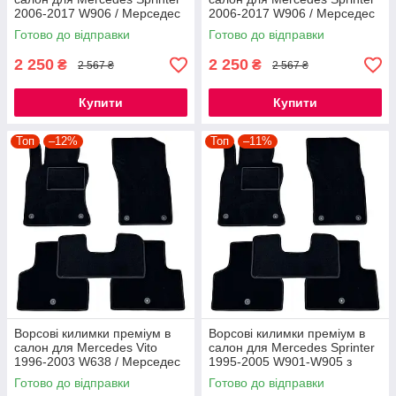
2006-2017 W906 / Мерседес
2006-2017 W906 / Мерседес
Спрінтер килимки
Спрінтер килимки
Готово до відправки
Готово до відправки
2 250
2 250
₴
₴
2 567 ₴
2 567 ₴
Купити
Купити
Топ
–12%
Топ
–11%
Ворсові килимки преміум в
Ворсові килимки преміум в
салон для Mercedes Vito
салон для Mercedes Sprinter
1996-2003 W638 / Мерседес
1995-2005 W901-W905 з
Віто килимки
вухом між сидіннями /
Готово до відправки
Готово до відправки
Мерседес Спрінтер килимки