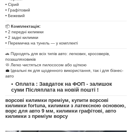
• Сірий
• Графітовий
• Бежевий
📦
Комплектація:
• 2 передні килимки
• 2 задні килимки
• Перемичка на тунель — у комплекті
🚗 Підходять для всіх типів авто: легкових, кросоверів,
позашляховиків
🧼 Легко чистяться пилососом або щіткою
💼 Ідеальні як для щоденного використання, так і для бізнес-
авто
Оплата : Завдаток на ФОП - залишок
суми Післяплата на новій пошті !
ворсові килимки преміум, купити ворсові
килимки fortuna, килимки з латексною основою,
ворс для авто 9 мм, килимки графітові, авто
килимки з преміум ворсу