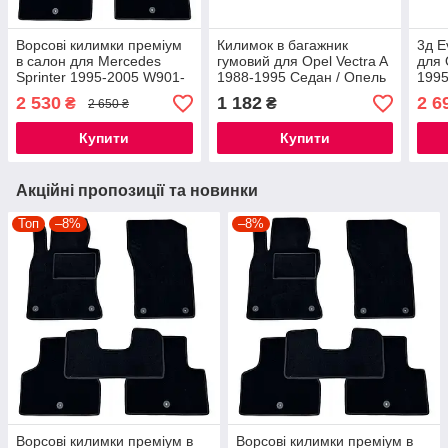
Ворсові килимки преміум
Килимок в багажник
3д E
в салон для Mercedes
гумовий для Opel Vectra A
для 
Sprinter 1995-2005 W901-
1988-1995 Седан / Опель
199
W905 Дубль кабіна /
Вектра А автогум
2 530
1 182
2 6
₴
₴
2 650 ₴
Мерседес Спрінтер
килимки
Купити
Купити
Акційні пропозиції та новинки
Топ
–8%
–8%
Ворсові килимки преміум в
Ворсові килимки преміум в