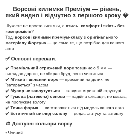
Ворсові килимки Преміум — рівень,
який видно і відчутно з першого кроку
💎
Шукаєте не просто килимки, а
стиль, комфорт і якість без
компромісів
?
Тоді
ворсові килимки преміум-класу з оригінального
матеріалу Фортуна
— це саме те, що потрібно для вашого
авто.
✅ Основні переваги:
✔️
Преміальний стрижений ворс
товщиною 9 мм —
виглядає дорого, не збирає бруд, легко чиститься
✔️
М’який і щільний ворс
— приємний на дотик, не
“затирається” з часом
✔️
Мусор не заплутується
— завдяки стриженій структурі
✔️
Гумова (латексна) основа
— надійна фіксація, не ковзає,
не пропускає вологу
✔️
Точна форма
— виготовляються під модель вашого авто
✔️
Естетичний вигляд салону
— додає статусу та затишку
🎨 Доступні кольори ворсу:
• Чорний