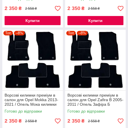
2 350
2 350
₴
₴
2 558 ₴
2 558 ₴
Купити
Купити
Топ
–8%
Топ
–8%
Ворсові килимки преміум в
Ворсові килимки преміум в
салон для Opel Mokka 2013-
салон для Opel Zafira B 2005-
2021 / Опель Мока килимки
2011 / Опель Зафіра Б
килимки
Готово до відправки
Готово до відправки
2 350
2 350
₴
₴
2 558 ₴
2 558 ₴