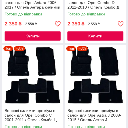
салон для Opel Antara 2006-
салон для Opel Combo D
2017 / Опель Антара килимки
2011-2018 / Опель Комбо Д
килимки
Готово до відправки
Готово до відправки
2 350
2 350
₴
₴
2 558 ₴
2 558 ₴
Купити
Купити
Топ
–8%
Топ
–8%
Ворсові килимки преміум в
Ворсові килимки преміум в
салон для Opel Combo C
салон для Opel Astra J 2009-
2001-2011 / Опель Комбо Ц
2015 / Опель Астра J
килимки
килимки
Готово до відправки
Готово до відправки