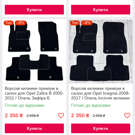
Купити
Купити
Топ
–8%
Топ
–8%
Ворсові килимки преміум в
Ворсові килимки преміум в
салон для Opel Zafira B 2005-
салон для Opel Insignia 2008-
2011 / Опель Зафіра Б
2017 / Опель Інсігнія килимки
килимки
Готово до відправки
Готово до відправки
2 350
2 350
₴
₴
2 558 ₴
2 558 ₴
Купити
Купити