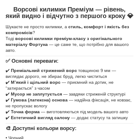
Ворсові килимки Преміум — рівень,
який видно і відчутно з першого кроку
💎
Шукаєте не просто килимки, а
стиль, комфорт і якість без
компромісів
?
Тоді
ворсові килимки преміум-класу з оригінального
матеріалу Фортуна
— це саме те, що потрібно для вашого
авто.
✅ Основні переваги:
✔️
Преміальний стрижений ворс
товщиною 9 мм —
виглядає дорого, не збирає бруд, легко чиститься
✔️
М’який і щільний ворс
— приємний на дотик, не
“затирається” з часом
✔️
Мусор не заплутується
— завдяки стриженій структурі
✔️
Гумова (латексна) основа
— надійна фіксація, не ковзає,
не пропускає вологу
✔️
Точна форма
— виготовляються під модель вашого авто
✔️
Естетичний вигляд салону
— додає статусу та затишку
🎨 Доступні кольори ворсу:
• Чорний