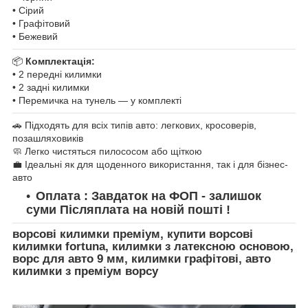
• Сірий
• Графітовий
• Бежевий
📦
Комплектація:
• 2 передні килимки
• 2 задні килимки
• Перемичка на тунель — у комплекті
🚗 Підходять для всіх типів авто: легкових, кросоверів,
позашляховиків
🧼 Легко чистяться пилососом або щіткою
💼 Ідеальні як для щоденного використання, так і для бізнес-
авто
Оплата : Завдаток на ФОП - залишок
суми Післяплата на новій пошті !
ворсові килимки преміум, купити ворсові
килимки fortuna, килимки з латексною основою,
ворс для авто 9 мм, килимки графітові, авто
килимки з преміум ворсу