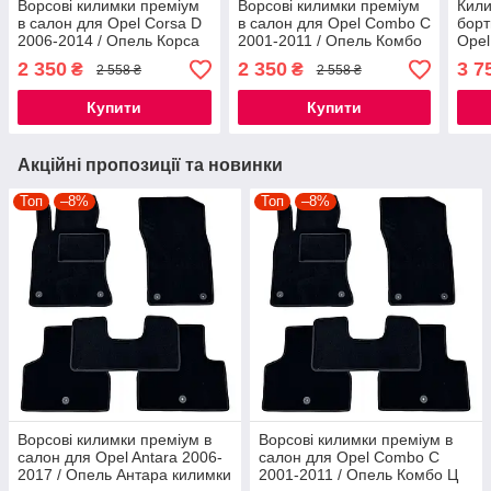
Ворсові килимки преміум
Ворсові килимки преміум
Кили
в салон для Opel Corsa D
в салон для Opel Combo C
борт
2006-2014 / Опель Корса
2001-2011 / Опель Комбо
Opel
Д килимки
Ц килимки
Опел
2 350
2 350
3 7
₴
₴
2 558 ₴
2 558 ₴
Купити
Купити
Акційні пропозиції та новинки
Топ
–8%
Топ
–8%
Ворсові килимки преміум в
Ворсові килимки преміум в
салон для Opel Antara 2006-
салон для Opel Combo C
2017 / Опель Антара килимки
2001-2011 / Опель Комбо Ц