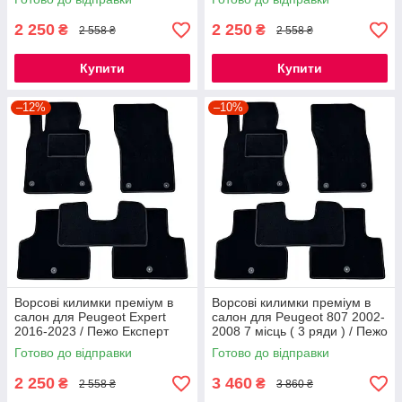
2 250
2 250
₴
₴
2 558 ₴
2 558 ₴
Купити
Купити
–12%
–10%
Ворсові килимки преміум в
Ворсові килимки преміум в
салон для Peugeot Expert
салон для Peugeot 807 2002-
2016-2023 / Пежо Експерт
2008 7 місць ( 3 ряди ) / Пежо
килимки
807 килимки
Готово до відправки
Готово до відправки
2 250
3 460
₴
₴
2 558 ₴
3 860 ₴