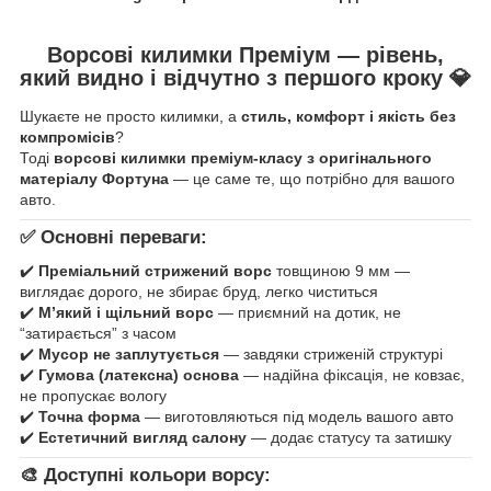
Ворсові килимки Преміум — рівень,
який видно і відчутно з першого кроку
💎
Шукаєте не просто килимки, а
стиль, комфорт і якість без
компромісів
?
Тоді
ворсові килимки преміум-класу з оригінального
матеріалу Фортуна
— це саме те, що потрібно для вашого
авто.
✅ Основні переваги:
✔️
Преміальний стрижений ворс
товщиною 9 мм —
виглядає дорого, не збирає бруд, легко чиститься
✔️
М’який і щільний ворс
— приємний на дотик, не
“затирається” з часом
✔️
Мусор не заплутується
— завдяки стриженій структурі
✔️
Гумова (латексна) основа
— надійна фіксація, не ковзає,
не пропускає вологу
✔️
Точна форма
— виготовляються під модель вашого авто
✔️
Естетичний вигляд салону
— додає статусу та затишку
🎨 Доступні кольори ворсу: