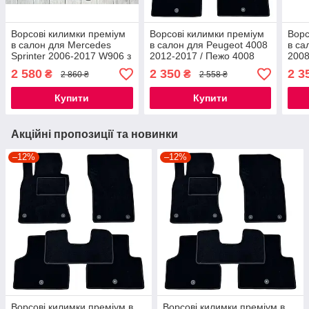
Ворсові килимки преміум
Ворсові килимки преміум
Ворс
в салон для Mercedes
в салон для Peugeot 4008
в са
Sprinter 2006-2017 W906 з
2012-2017 / Пежо 4008
2008
пічкою / Мерседес
килимки
кил
2 580
2 350
2 3
₴
₴
2 860 ₴
2 558 ₴
Спрінтер килимки
Купити
Купити
Акційні пропозиції та новинки
–12%
–12%
Ворсові килимки преміум в
Ворсові килимки преміум в