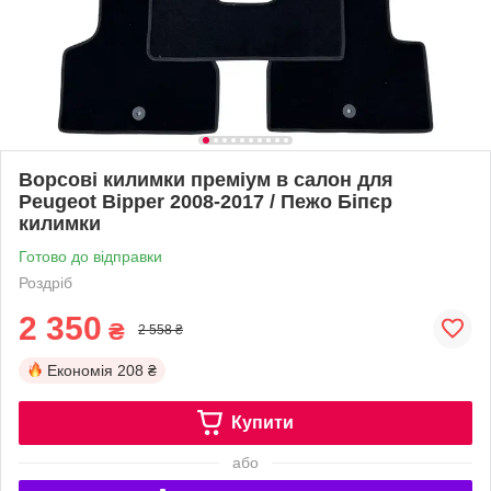
Ворсові килимки преміум в салон для
Peugeot Bipper 2008-2017 / Пежо Біпєр
килимки
Готово до відправки
Роздріб
2 350
₴
2 558 ₴
Економія
208 ₴
Купити
або