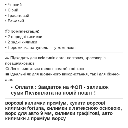
• Чорний
• Сірий
• Графітовий
• Бежевий
📦
Комплектація:
• 2 передні килимки
• 2 задні килимки
• Перемичка на тунель — у комплекті
🚗 Підходять для всіх типів авто: легкових, кросоверів,
позашляховиків
🧼 Легко чистяться пилососом або щіткою
💼 Ідеальні як для щоденного використання, так і для бізнес-
авто
Оплата : Завдаток на ФОП - залишок
суми Післяплата на новій пошті !
ворсові килимки преміум, купити ворсові
килимки fortuna, килимки з латексною основою,
ворс для авто 9 мм, килимки графітові, авто
килимки з преміум ворсу