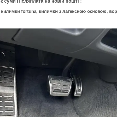
к суми Післяплата на новій пошті !
 килимки fortuna, килимки з латексною основою, ворс