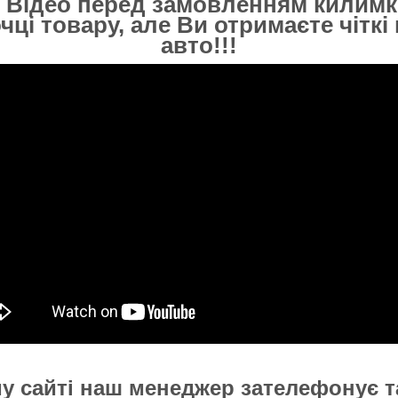
 Відео перед замовленням килимк
очці товару, але Ви отримаєте чітк
авто!!!
у сайті наш менеджер зателефонує та