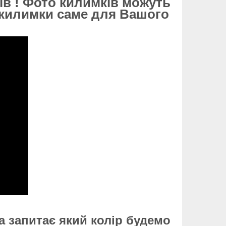
ів ! Фото килимків можуть
і килимки саме для Вашого
 запитає який колір будемо