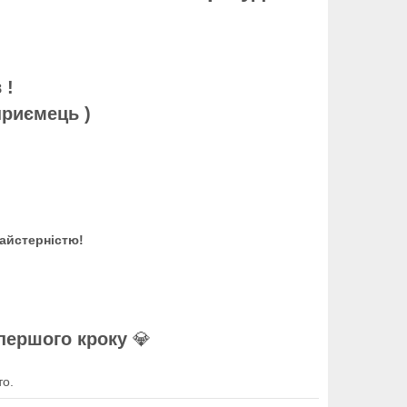
в !
приємець )
айстерністю!
 першого кроку
💎
то.