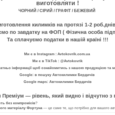
виготовляти !
ЧОРНИЙ / СІРИЙ / ГРАФІТ / БЕЖЕВИЙ
готовлення килимків на протязі 1-2 роб.дні
мо по завдатку на ФОП ( Фізична особа під
Та сплачуємо податки в нашій країні !!!
Ми є в Instagram : Avtokovrik.com.ua
Ми є в TikTok : @Avtokovrik
татньо інформації щоб ознайомитись з нашою продукцією та м
Google: в пошуку Автокилимки Бердичів
Google maps: Автокилимки Бердичів
 Преміум — рівень, який видно і відчутно з
сть без компромісів
?
ного матеріалу Фортуна
— це саме те, що потрібно для вашого ав