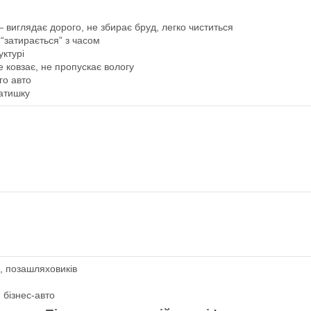
виглядає дорого, не збирає бруд, легко чиститься
“затирається” з часом
ктурі
е ковзає, не пропускає вологу
го авто
атишку
в, позашляховиків
 бізнес-авто