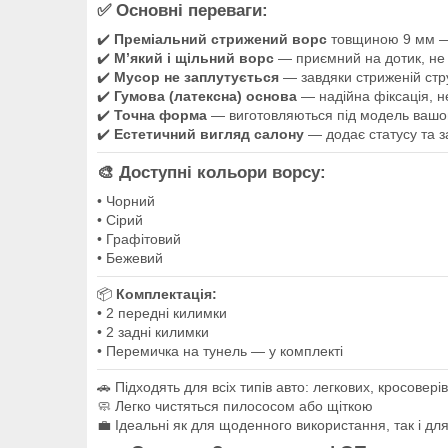
✅ Основні переваги:
✔️
Преміальний стрижений ворс
товщиною 9 мм — 
✔️
М’який і щільний ворс
— приємний на дотик, не 
✔️
Мусор не заплутується
— завдяки стриженій стру
✔️
Гумова (латексна) основа
— надійна фіксація, н
✔️
Точна форма
— виготовляються під модель вашо
✔️
Естетичний вигляд салону
— додає статусу та з
🎨 Доступні кольори ворсу:
• Чорний
• Сірий
• Графітовий
• Бежевий
📦
Комплектація:
• 2 передні килимки
• 2 задні килимки
• Перемичка на тунель — у комплекті
🚗 Підходять для всіх типів авто: легкових, кросовері
🧼 Легко чистяться пилососом або щіткою
💼 Ідеальні як для щоденного використання, так і для