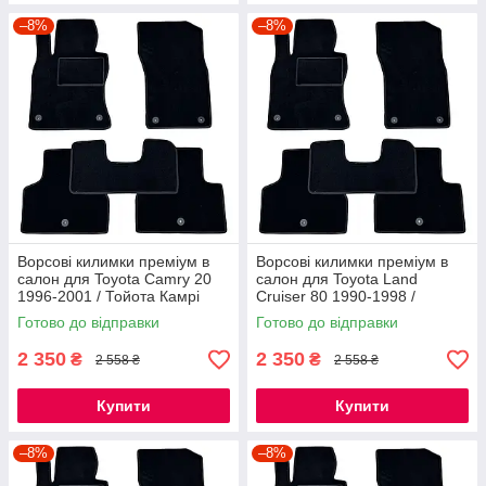
–8%
–8%
Ворсові килимки преміум в
Ворсові килимки преміум в
салон для Toyota Camry 20
салон для Toyota Land
1996-2001 / Тойота Камрі
Cruiser 80 1990-1998 /
Кемрі килимки
Тойота Ленд Крузер 80
Готово до відправки
Готово до відправки
килимки
2 350
2 350
₴
₴
2 558 ₴
2 558 ₴
Купити
Купити
–8%
–8%