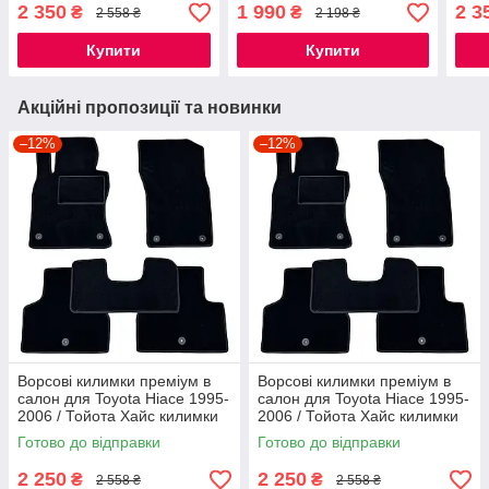
Камрі Кемрі килимки
Кемрі килимки
Камр
2 350
1 990
2 3
₴
₴
2 558 ₴
2 198 ₴
Купити
Купити
Акційні пропозиції та новинки
–12%
–12%
Ворсові килимки преміум в
Ворсові килимки преміум в
салон для Toyota Hiace 1995-
салон для Toyota Hiace 1995-
2006 / Тойота Хайс килимки
2006 / Тойота Хайс килимки
Готово до відправки
Готово до відправки
2 250
2 250
₴
₴
2 558 ₴
2 558 ₴