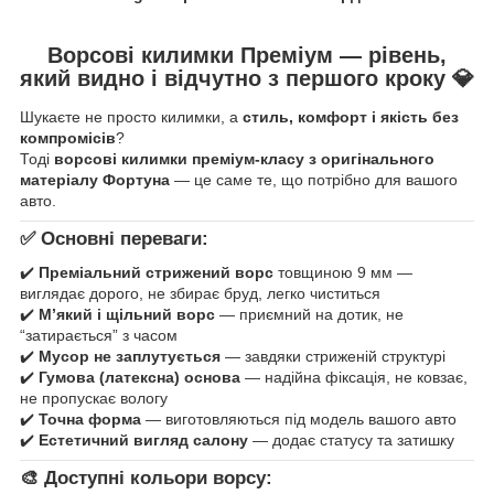
Ворсові килимки Преміум — рівень,
який видно і відчутно з першого кроку
💎
Шукаєте не просто килимки, а
стиль, комфорт і якість без
компромісів
?
Тоді
ворсові килимки преміум-класу з оригінального
матеріалу Фортуна
— це саме те, що потрібно для вашого
авто.
✅ Основні переваги:
✔️
Преміальний стрижений ворс
товщиною 9 мм —
виглядає дорого, не збирає бруд, легко чиститься
✔️
М’який і щільний ворс
— приємний на дотик, не
“затирається” з часом
✔️
Мусор не заплутується
— завдяки стриженій структурі
✔️
Гумова (латексна) основа
— надійна фіксація, не ковзає,
не пропускає вологу
✔️
Точна форма
— виготовляються під модель вашого авто
✔️
Естетичний вигляд салону
— додає статусу та затишку
🎨 Доступні кольори ворсу: