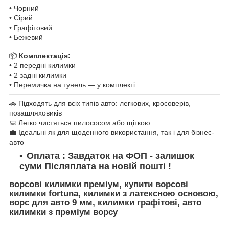
• Чорний
• Сірий
• Графітовий
• Бежевий
📦
Комплектація:
• 2 передні килимки
• 2 задні килимки
• Перемичка на тунель — у комплекті
🚗 Підходять для всіх типів авто: легкових, кросоверів,
позашляховиків
🧼 Легко чистяться пилососом або щіткою
💼 Ідеальні як для щоденного використання, так і для бізнес-
авто
Оплата : Завдаток на ФОП - залишок
суми Післяплата на новій пошті !
ворсові килимки преміум, купити ворсові
килимки fortuna, килимки з латексною основою,
ворс для авто 9 мм, килимки графітові, авто
килимки з преміум ворсу