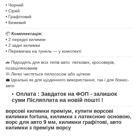
• Чорний
• Сірий
• Графітовий
• Бежевий
📦
Комплектація:
• 2 передні килимки
• 2 задні килимки
• Перемичка на тунель — у комплекті
🚗 Підходять для всіх типів авто: легкових, кросоверів,
позашляховиків
🧼 Легко чистяться пилососом або щіткою
💼 Ідеальні як для щоденного використання, так і для бізнес-
авто
Оплата : Завдаток на ФОП - залишок
суми Післяплата на новій пошті !
ворсові килимки преміум, купити ворсові
килимки fortuna, килимки з латексною основою,
ворс для авто 9 мм, килимки графітові, авто
килимки з преміум ворсу