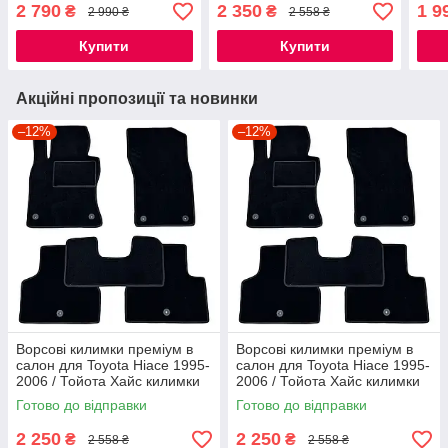
Камрі Кемрі килимки
Камрі Кемрі килимки
Кемр
2 790
2 350
1 9
₴
₴
2 990 ₴
2 558 ₴
Купити
Купити
Акційні пропозиції та новинки
–12%
–12%
Ворсові килимки преміум в
Ворсові килимки преміум в
салон для Toyota Hiace 1995-
салон для Toyota Hiace 1995-
2006 / Тойота Хайс килимки
2006 / Тойота Хайс килимки
Готово до відправки
Готово до відправки
2 250
2 250
₴
₴
2 558 ₴
2 558 ₴