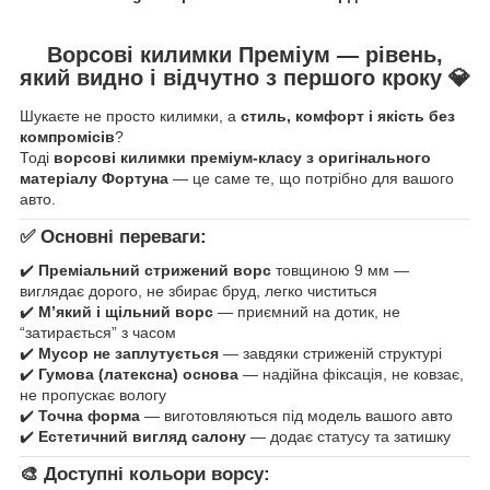
Ворсові килимки Преміум — рівень,
який видно і відчутно з першого кроку
💎
Шукаєте не просто килимки, а
стиль, комфорт і якість без
компромісів
?
Тоді
ворсові килимки преміум-класу з оригінального
матеріалу Фортуна
— це саме те, що потрібно для вашого
авто.
✅ Основні переваги:
✔️
Преміальний стрижений ворс
товщиною 9 мм —
виглядає дорого, не збирає бруд, легко чиститься
✔️
М’який і щільний ворс
— приємний на дотик, не
“затирається” з часом
✔️
Мусор не заплутується
— завдяки стриженій структурі
✔️
Гумова (латексна) основа
— надійна фіксація, не ковзає,
не пропускає вологу
✔️
Точна форма
— виготовляються під модель вашого авто
✔️
Естетичний вигляд салону
— додає статусу та затишку
🎨 Доступні кольори ворсу: