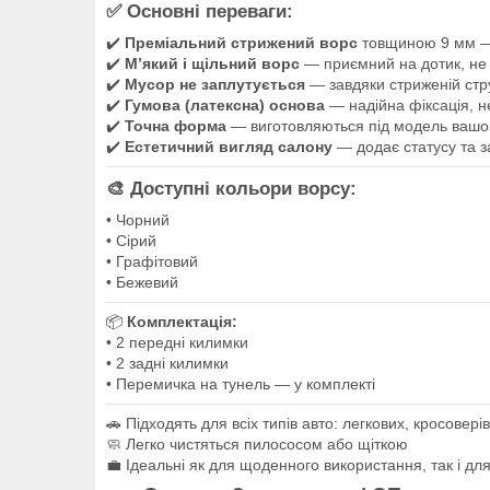
✅ Основні переваги:
✔️
Преміальний стрижений ворс
товщиною 9 мм — 
✔️
М’який і щільний ворс
— приємний на дотик, не 
✔️
Мусор не заплутується
— завдяки стриженій стру
✔️
Гумова (латексна) основа
— надійна фіксація, н
✔️
Точна форма
— виготовляються під модель вашо
✔️
Естетичний вигляд салону
— додає статусу та з
🎨 Доступні кольори ворсу:
• Чорний
• Сірий
• Графітовий
• Бежевий
📦
Комплектація:
• 2 передні килимки
• 2 задні килимки
• Перемичка на тунель — у комплекті
🚗 Підходять для всіх типів авто: легкових, кросовері
🧼 Легко чистяться пилососом або щіткою
💼 Ідеальні як для щоденного використання, так і для