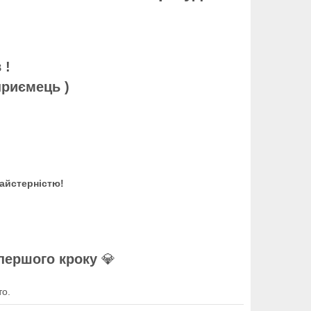
в !
приємець )
айстерністю!
 першого кроку
💎
то.