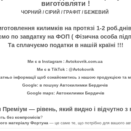
виготовляти !
ЧОРНИЙ / СІРИЙ / ГРАФІТ / БЕЖЕВИЙ
готовлення килимків на протязі 1-2 роб.дні
мо по завдатку на ФОП ( Фізична особа під
Та сплачуємо податки в нашій країні !!!
Ми є в Instagram : Avtokovrik.com.ua
Ми є в TikTok : @Avtokovrik
татньо інформації щоб ознайомитись з нашою продукцією та м
Google: в пошуку Автокилимки Бердичів
Google maps: Автокилимки Бердичів
 Преміум — рівень, який видно і відчутно з
сть без компромісів
?
ного матеріалу Фортуна
— це саме те, що потрібно для вашого ав