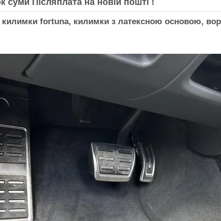
к суми Післяплата на новій пошті !
 килимки fortuna, килимки з латексною основою, ворс