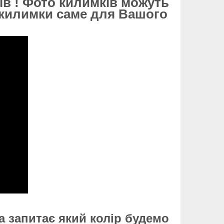
ів ! Фото килимків можуть
і килимки саме для Вашого
 запитає який колір будемо