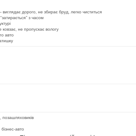
виглядає дорого, не збирає бруд, легко чиститься
“затирається” з часом
ктурі
е ковзає, не пропускає вологу
го авто
атишку
в, позашляховиків
 бізнес-авто