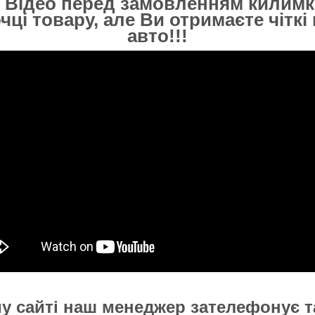
 Відео перед замовленням килимк
очці товару, але Ви отримаєте чітк
авто!!!
у сайті наш менеджер зателефонує та