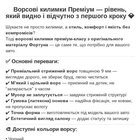
Ворсові килимки Преміум — рівень,
який видно і відчутно з першого кроку
💎
Шукаєте не просто килимки, а
стиль, комфорт і якість без
компромісів
?
Тоді
ворсові килимки преміум-класу з оригінального
матеріалу Фортуна
— це саме те, що потрібно для вашого
авто.
✅ Основні переваги:
✔️
Преміальний стрижений ворс
товщиною 9 мм —
виглядає дорого, не збирає бруд, легко чиститься
✔️
М’який і щільний ворс
— приємний на дотик, не
“затирається” з часом
✔️
Мусор не заплутується
— завдяки стриженій структурі
✔️
Гумова (латексна) основа
— надійна фіксація, не ковзає,
не пропускає вологу
✔️
Точна форма
— виготовляються під модель вашого авто
✔️
Естетичний вигляд салону
— додає статусу та затишку
🎨 Доступні кольори ворсу:
• Чорний