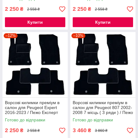
2 250
2 250
₴
₴
2 558 ₴
2 558 ₴
Купити
Купити
–12%
–10%
Ворсові килимки преміум в
Ворсові килимки преміум в
салон для Peugeot Expert
салон для Peugeot 807 2002-
2016-2023 / Пежо Експерт
2008 7 місць ( 3 ряди ) / Пежо
килимки
807 килимки
Готово до відправки
Готово до відправки
2 250
3 460
₴
₴
2 558 ₴
3 860 ₴