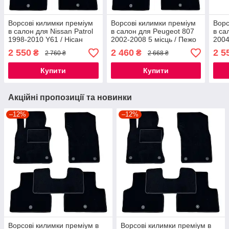
Ворсові килимки преміум
Ворсові килимки преміум
Ворс
в салон для Nissan Patrol
в салон для Peugeot 807
в са
1998-2010 Y61 / Нісан
2002-2008 5 місць / Пежо
2004
Патрол килимки
807 килимки
між 
2 550
2 460
2 5
₴
₴
2 760 ₴
2 668 ₴
Квес
Купити
Купити
Акційні пропозиції та новинки
–12%
–12%
Ворсові килимки преміум в
Ворсові килимки преміум в