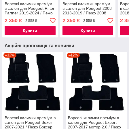
Ворсові килимки преміум
Ворсові килимки преміум
Ворс
в салон для Peugeot Rifter
в салон для Peugeot 2008
в са
Partner 2019-2024 / Пежо
2013-2019 / Пежо 2008
2018
Ріфтер килимки
килимки
кил
2 350
2 350
2 3
₴
₴
2 558 ₴
2 558 ₴
Купити
Купити
Акційні пропозиції та новинки
–12%
–12%
Ворсові килимки преміум в
Ворсові килимки преміум в
салон для Peugeot Boxer
салон для Peugeot Expert
2007-2021 / Пежо Боксер
2007-2017 мотор 2.0 / Пежо