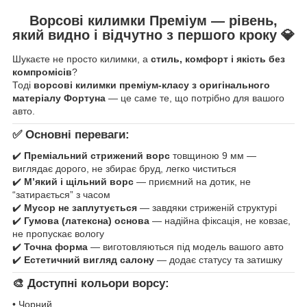
Ворсові килимки Преміум — рівень,
який видно і відчутно з першого кроку
💎
Шукаєте не просто килимки, а
стиль, комфорт і якість без
компромісів
?
Тоді
ворсові килимки преміум-класу з оригінального
матеріалу Фортуна
— це саме те, що потрібно для вашого
авто.
✅ Основні переваги:
✔️
Преміальний стрижений ворс
товщиною 9 мм —
виглядає дорого, не збирає бруд, легко чиститься
✔️
М’який і щільний ворс
— приємний на дотик, не
“затирається” з часом
✔️
Мусор не заплутується
— завдяки стриженій структурі
✔️
Гумова (латексна) основа
— надійна фіксація, не ковзає,
не пропускає вологу
✔️
Точна форма
— виготовляються під модель вашого авто
✔️
Естетичний вигляд салону
— додає статусу та затишку
🎨 Доступні кольори ворсу:
• Чорний