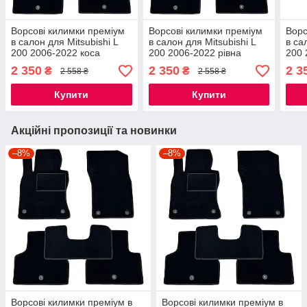
Ворсові килимки преміум
Ворсові килимки преміум
Ворс
в салон для Mitsubishi L
в салон для Mitsubishi L
в са
200 2006-2022 коса
200 2006-2022 рівна
200 
підлога Праве кермо /
підлога Праве кермо /
підл
2 350
2 350
2 3
₴
₴
2 558 ₴
2 558 ₴
Мітсубісі Л200 коса
Мітсубісі Л200 праве
Мітс
підлога праве кермо
кермо килимки
підл
Купити
Купити
Акційні пропозиції та новинки
–8%
–8%
Ворсові килимки преміум в
Ворсові килимки преміум в