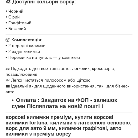
🎨 Доступні кольори ворсу:
• Чорний
• Сірий
• Графітовий
• Бежевий
📦
Комплектація:
• 2 передні килимки
• 2 задні килимки
• Перемичка на тунель — у комплекті
🚗 Підходять для всіх типів авто: легкових, кросоверів,
позашляховиків
🧼 Легко чистяться пилососом або щіткою
💼 Ідеальні як для щоденного використання, так і для бізнес-
авто
Оплата : Завдаток на ФОП - залишок
суми Післяплата на новій пошті !
ворсові килимки преміум, купити ворсові
килимки fortuna, килимки з латексною основою,
ворс для авто 9 мм, килимки графітові, авто
килимки з преміум ворсу