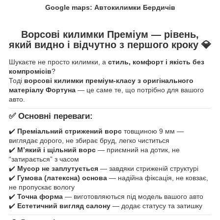
Google maps: Автокилимки Бердичів
Ворсові килимки Преміум — рівень,
який видно і відчутно з першого кроку
💎
Шукаєте не просто килимки, а
стиль, комфорт і якість без
компромісів
?
Тоді
ворсові килимки преміум-класу з оригінального
матеріалу Фортуна
— це саме те, що потрібно для вашого
авто.
✅ Основні переваги:
✔️
Преміальний стрижений ворс
товщиною 9 мм —
виглядає дорого, не збирає бруд, легко чиститься
✔️
М’який і щільний ворс
— приємний на дотик, не
“затирається” з часом
✔️
Мусор не заплутується
— завдяки стриженій структурі
✔️
Гумова (латексна) основа
— надійна фіксація, не ковзає,
не пропускає вологу
✔️
Точна форма
— виготовляються під модель вашого авто
✔️
Естетичний вигляд салону
— додає статусу та затишку