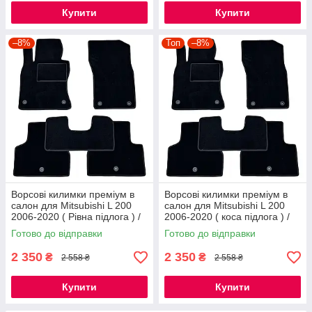
Купити
Купити
–8%
Топ
–8%
Ворсові килимки преміум в
Ворсові килимки преміум в
салон для Mitsubishi L 200
салон для Mitsubishi L 200
2006-2020 ( Рівна підлога ) /
2006-2020 ( коса підлога ) /
Мітсубісі Л200 рівна підлога
Мітсубісі Л200 коса підлога
Готово до відправки
Готово до відправки
килимки
килимки
2 350
2 350
₴
₴
2 558 ₴
2 558 ₴
Купити
Купити