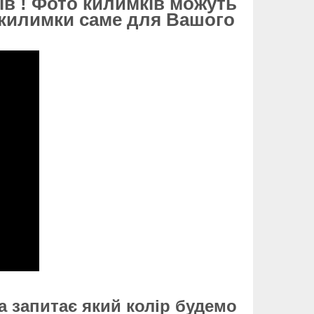
ів ! Фото килимків можуть
і килимки саме для Вашого
 запитає який колір будемо