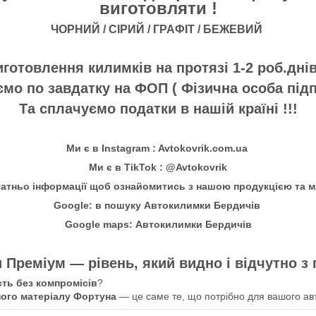
виготовляти !
ЧОРНИЙ / СІРИЙ / ГРАФІТ / БЕЖЕВИЙ
готовлення килимків на протязі 1-2 роб.дні
мо по завдатку на ФОП ( Фізична особа під
Та сплачуємо податки в нашій країні !!!
Ми є в Instagram : Avtokovrik.com.ua
Ми є в TikTok : @Avtokovrik
татньо інформації щоб ознайомитись з нашою продукцією та м
Google: в пошуку Автокилимки Бердичів
Google maps: Автокилимки Бердичів
 Преміум — рівень, який видно і відчутно з
сть без компромісів
?
ного матеріалу Фортуна
— це саме те, що потрібно для вашого ав