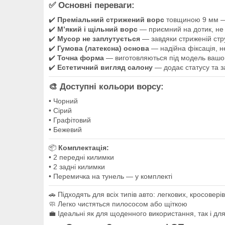
✅ Основні переваги:
✔️
Преміальний стрижений ворс
товщиною 9 мм — 
✔️
М’який і щільний ворс
— приємний на дотик, не 
✔️
Мусор не заплутується
— завдяки стриженій стру
✔️
Гумова (латексна) основа
— надійна фіксація, н
✔️
Точна форма
— виготовляються під модель вашо
✔️
Естетичний вигляд салону
— додає статусу та з
🎨 Доступні кольори ворсу:
• Чорний
• Сірий
• Графітовий
• Бежевий
📦
Комплектація:
• 2 передні килимки
• 2 задні килимки
• Перемичка на тунель — у комплекті
🚗 Підходять для всіх типів авто: легкових, кросовері
🧼 Легко чистяться пилососом або щіткою
💼 Ідеальні як для щоденного використання, так і для