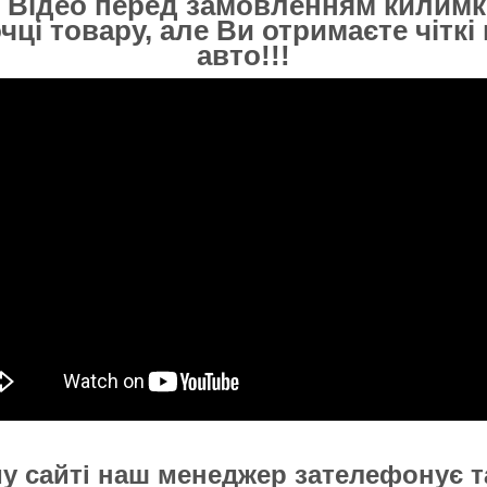
 Відео перед замовленням килимк
очці товару, але Ви отримаєте чітк
авто!!!
у сайті наш менеджер зателефонує та