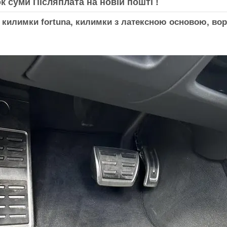
к суми Післяплата на новій пошті !
 килимки fortuna, килимки з латексною основою, ворс