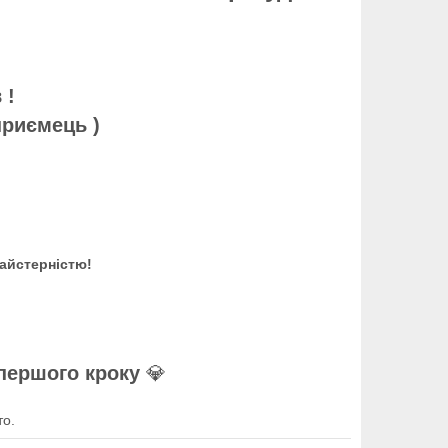
в !
приємець )
айстерністю!
 першого кроку
💎
то.