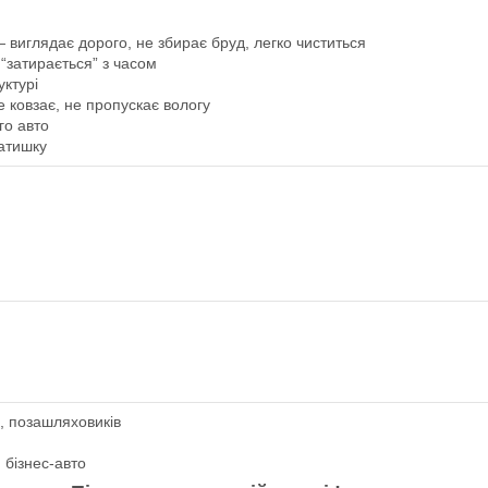
виглядає дорого, не збирає бруд, легко чиститься
“затирається” з часом
ктурі
е ковзає, не пропускає вологу
го авто
атишку
в, позашляховиків
 бізнес-авто