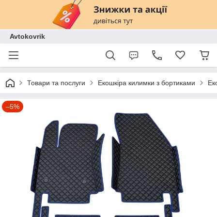
Avtokovrik
Товари та послуги
Екошкіра килимки з бортиками
Ек
–5%