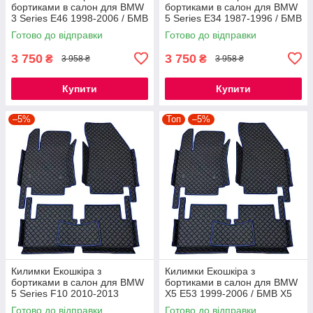
бортиками в салон для BMW
бортиками в салон для BMW
3 Series E46 1998-2006 / БМВ
5 Series E34 1987-1996 / БМВ
Е46 килимки
Е34 килимки
Готово до відправки
Готово до відправки
3 750
3 750
₴
₴
3 958 ₴
3 958 ₴
Купити
Купити
–5%
Топ
–5%
Килимки Екошкіра з
Килимки Екошкіра з
бортиками в салон для BMW
бортиками в салон для BMW
5 Series F10 2010-2013
X5 E53 1999-2006 / БМВ Х5
Дорест / БМВ Ф10 килимки
Е53 килимки
Готово до відправки
Готово до відправки