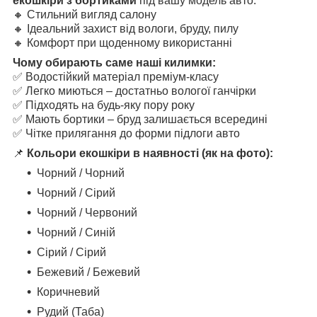
екошкіри з бортиками
під вашу модель авто.
🔸 Стильний вигляд салону
🔸 Ідеальний захист від вологи, бруду, пилу
🔸 Комфорт при щоденному використанні
Чому обирають саме наші килимки:
✅ Водостійкий матеріал преміум-класу
✅ Легко миються – достатньо вологої ганчірки
✅ Підходять на будь-яку пору року
✅ Мають бортики – бруд залишається всередині
✅ Чітке прилягання до форми підлоги авто
📌
Кольори екошкіри в наявності (як на фото):
Чорний / Чорний
Чорний / Сірий
Чорний / Червоний
Чорний / Синій
Сірий / Сірий
Бежевий / Бежевий
Коричневий
Рудий (Таба)