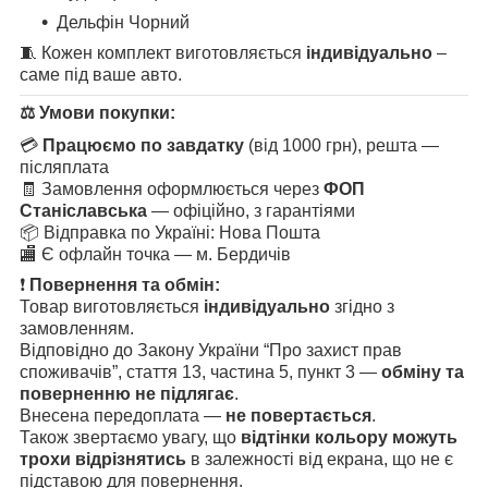
Дельфін Чорний
🧵 Кожен комплект виготовляється
індивідуально
–
саме під ваше авто.
⚖️
Умови покупки:
💳
Працюємо по завдатку
(від 1000 грн), решта —
післяплата
🧾 Замовлення оформлюється через
ФОП
Станіславська
— офіційно, з гарантіями
📦 Відправка по Україні: Нова Пошта
🏬 Є офлайн точка — м. Бердичів
❗
Повернення та обмін:
Товар виготовляється
індивідуально
згідно з
замовленням.
Відповідно до Закону України “Про захист прав
споживачів”, стаття 13, частина 5, пункт 3 —
обміну та
поверненню не підлягає
.
Внесена передоплата —
не повертається
.
Також звертаємо увагу, що
відтінки кольору можуть
трохи відрізнятись
в залежності від екрана, що не є
підставою для повернення.