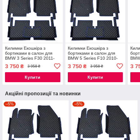
Килимки Екошкіра з
Килимки Екошкіра з
Кили
бортиками в салон для
бортиками в салон для
борт
BMW 3 Series F30 2011-
BMW 5 Series F10 2010-
BMW 
2019 / БМВ Ф30 килимки
2013 Дорест / БМВ Ф10
2019
3 750
3 750
3 7
₴
₴
3 958 ₴
3 958 ₴
килимки
Купити
Купити
Акційні пропозиції та новинки
–5%
–5%