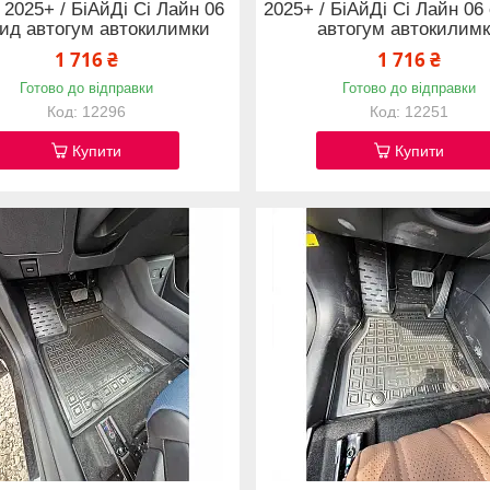
d 2025+ / БіАйДі Сі Лайн 06
2025+ / БіАйДі Сі Лайн 06
рид автогум автокилимки
автогум автокилим
1 716 ₴
1 716 ₴
Готово до відправки
Готово до відправки
12296
12251
Купити
Купити