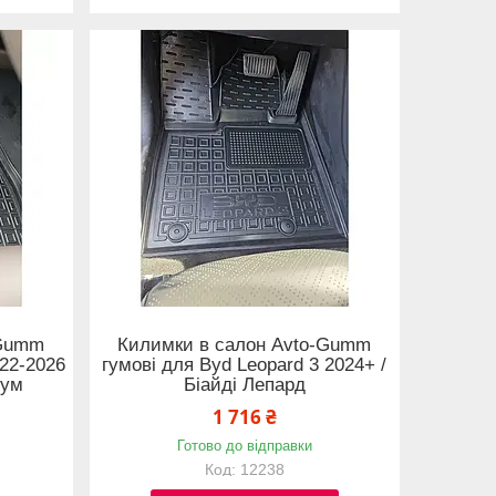
-Gumm
Килимки в салон Avto-Gumm
22-2026
гумові для Byd Leopard 3 2024+ /
гум
Біайді Лепард
1 716 ₴
Готово до відправки
12238