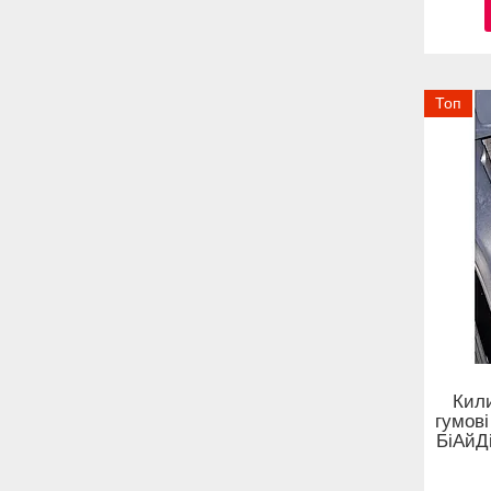
Топ
Кил
гумові
БіАйД