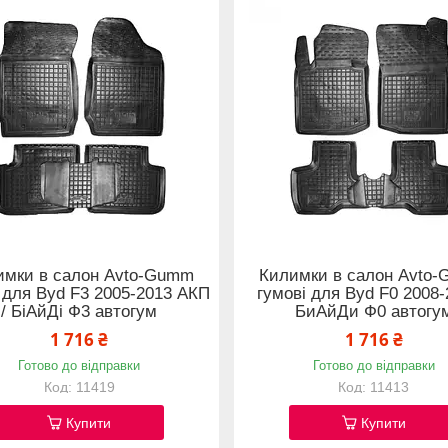
имки в салон Avto-Gumm
Килимки в салон Avto
 для Byd F3 2005-2013 АКП
гумові для Byd F0 2008-
/ БіАйДі Ф3 автогум
БиАйДи Ф0 автогу
1 716 ₴
1 716 ₴
Готово до відправки
Готово до відправки
11419
11413
Купити
Купити