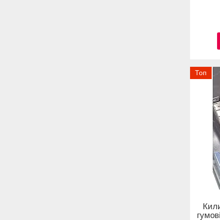
Топ
Кил
гумов