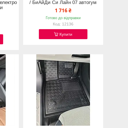
 електро
/ БиАйДи Си Лайн 07 автогум
ки
1 716 ₴
Готово до відправки
12136
Купити