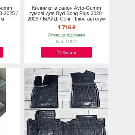
-Gumm
Килимки в салон Avto-Gumm
3-2025 /
гумові для Byd Song Plus 2020-
ум
2025 / БіАйДі Сонг Плюс автогум
1 716 ₴
Готово до відправки
11997
Купити