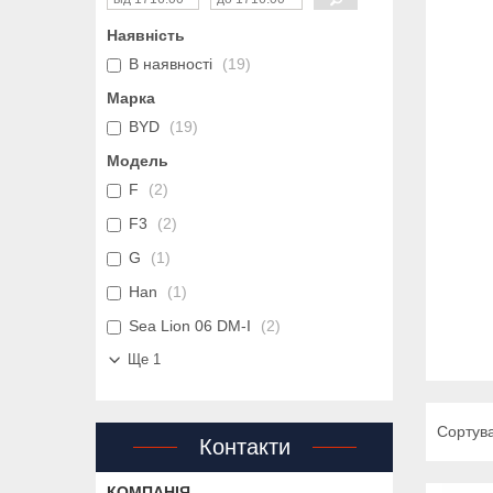
Наявність
В наявності
19
Марка
BYD
19
Модель
F
2
F3
2
G
1
Han
1
Sea Lion 06 DM-I
2
Ще 1
Контакти