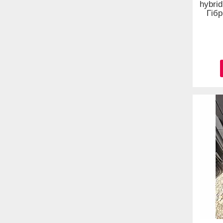
hybri
Гіб