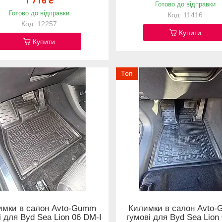
1 716 ₴
Готово до відправки
Готово до відправки
11416
12257
Купити
Купити
Топ
имки в салон Avto-Gumm
Килимки в салон Avto
і для Byd Sea Lion 06 DM-I
гумові для Byd Sea Lion