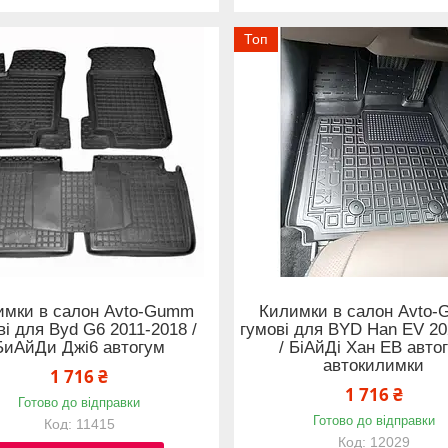
Топ
имки в салон Avto-Gumm
Килимки в салон Avto
ві для Byd G6 2011-2018 /
гумові для BYD Han EV 20
БиАйДи Джі6 автогум
/ БіАйДі Хан ЕВ авто
автокилимки
1 716 ₴
1 716 ₴
Готово до відправки
Готово до відправки
11415
12029