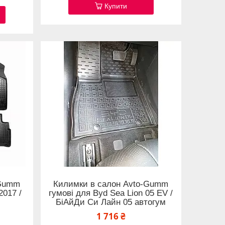
Купити
-Gumm
Килимки в салон Avto-Gumm
2017 /
гумові для Byd Sea Lion 05 EV /
БіАйДи Си Лайн 05 автогум
1 716 ₴