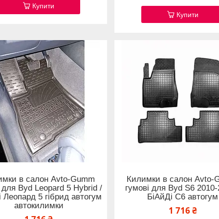
Купити
Купити
имки в салон Avto-Gumm
Килимки в салон Avto
 для Byd Leopard 5 Hybrid /
гумові для Byd S6 2010-
і Леопард 5 гібрид автогум
БіАйДі С6 автогум
автокилимки
1 716 ₴