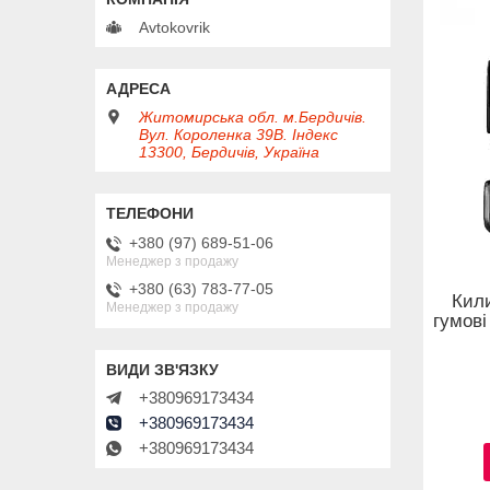
Avtokovrik
Житомирська обл. м.Бердичів.
Вул. Короленка 39В. Індекс
13300, Бердичів, Україна
+380 (97) 689-51-06
Менеджер з продажу
+380 (63) 783-77-05
Кил
Менеджер з продажу
гумові
+380969173434
+380969173434
+380969173434