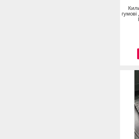
Кил
гумові 