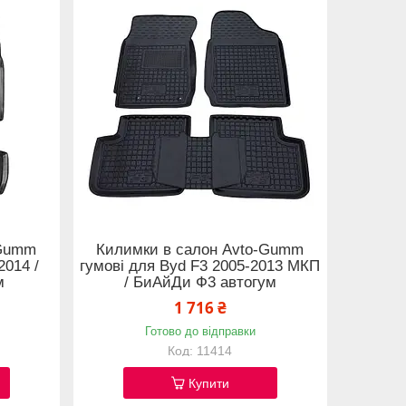
-Gumm
Килимки в салон Avto-Gumm
2014 /
гумові для Byd F3 2005-2013 МКП
м
/ БиАйДи Ф3 автогум
1 716 ₴
Готово до відправки
11414
Купити