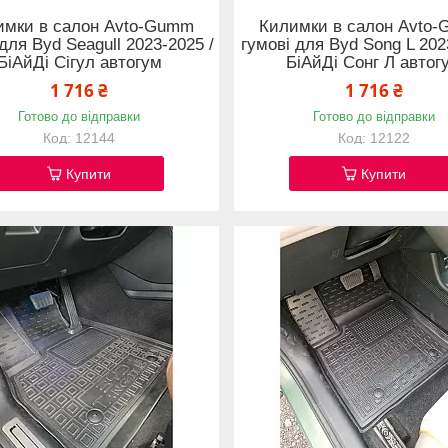
имки в салон Avto-Gumm
Килимки в салон Avto
для Byd Seagull 2023-2025 /
гумові для Byd Song L 202
БіАйДі Сігул автогум
БіАйДі Сонг Л автог
1 716 ₴
1 716 ₴
Готово до відправки
Готово до відправки
12144
12122
Купити
Купити