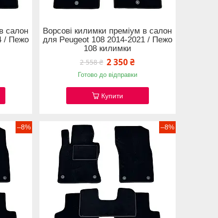
в салон
Ворсові килимки преміум в салон
4 / Пежо
для Peugeot 108 2014-2021 / Пежо
108 килимки
2 350 ₴
2 558 ₴
Готово до відправки
Купити
–8%
–8%