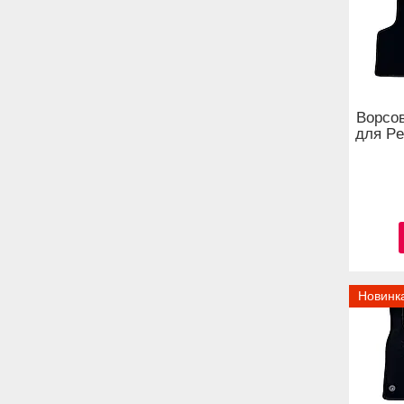
Ворсов
для Pe
Новинк