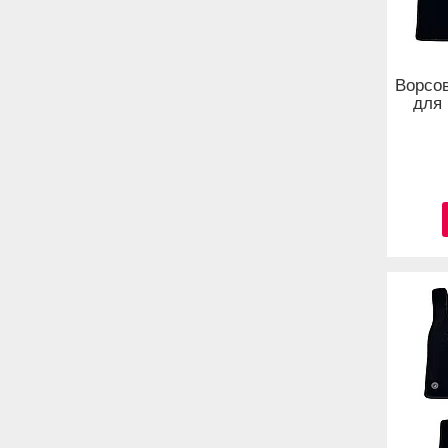
Ворсов
для 