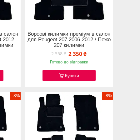
в салон
Ворсові килимки преміум в салон
8-2012
для Peugeot 207 2006-2012 / Пежо
илимки
207 килимки
2 350 ₴
2 558 ₴
Готово до відправки
Купити
–8%
–8%