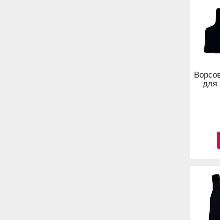
Ворсов
для 