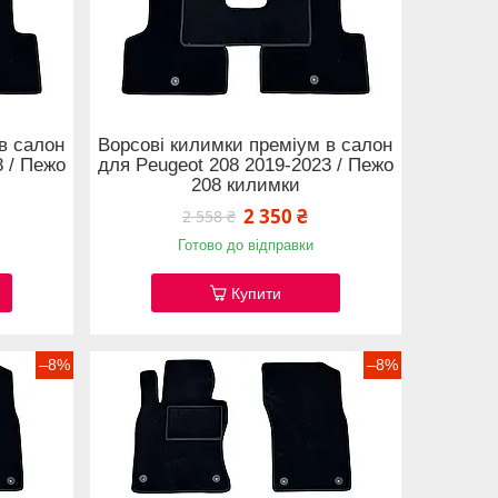
в салон
Ворсові килимки преміум в салон
8 / Пежо
для Peugeot 208 2019-2023 / Пежо
208 килимки
2 350 ₴
2 558 ₴
Готово до відправки
Купити
–8%
–8%