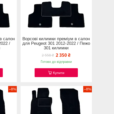
в салон
Ворсові килимки преміум в салон
022 /
для Peugeot 301 2012-2022 / Пежо
и
301 килимки
2 350 ₴
2 558 ₴
Готово до відправки
Купити
–8%
–8%