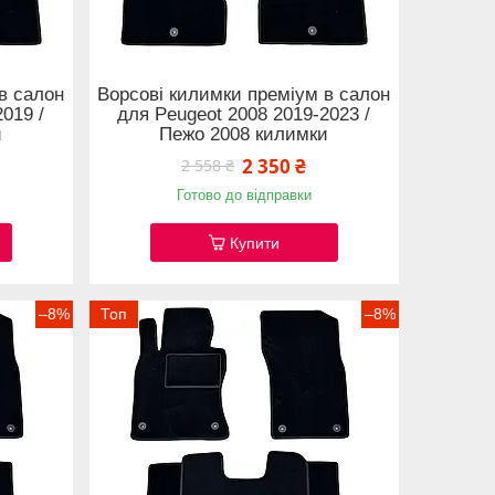
в салон
Ворсові килимки преміум в салон
019 /
для Peugeot 2008 2019-2023 /
и
Пежо 2008 килимки
2 350 ₴
2 558 ₴
Готово до відправки
Купити
–8%
Топ
–8%