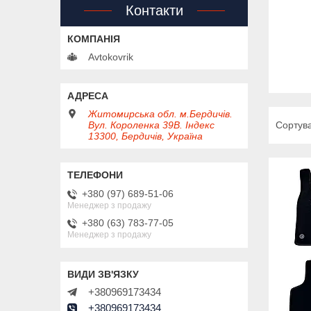
Контакти
Avtokovrik
Житомирська обл. м.Бердичів.
Вул. Короленка 39В. Індекс
13300, Бердичів, Україна
+380 (97) 689-51-06
Менеджер з продажу
+380 (63) 783-77-05
Менеджер з продажу
+380969173434
+380969173434