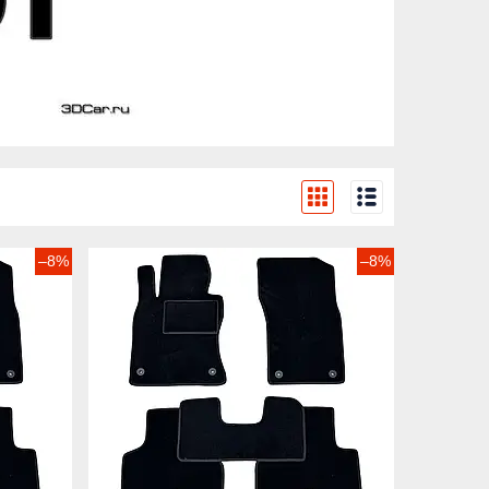
–8%
–8%