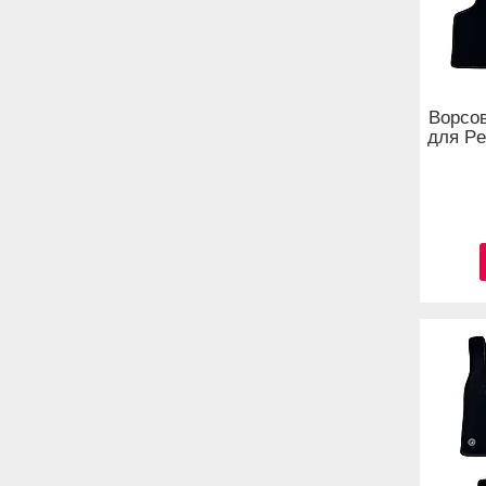
Ворсов
для Pe