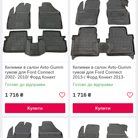
найякісніших автомобільних аксесуарів. У нашому
асортименті представлені гумові килимки та вироби з
матеріалу EVA, ковпаки, органайзери та безліч інших
товарів!
Перейти до вибору
Гумові килимки Форд: найкращі
Килимки в салон Avto-Gumm
Килимки в салон Avto-Gumm
гумові для Ford Connect
гумові для Ford Connect
пропозиції
2002- 2010/ Форд Конект
2013-/ Форд Конект 2013-
2002- (довга база)
(коротка база)
Готово до відправки
Готово до відправки
1 716
1 716
₴
₴
Купити
Купити