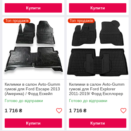
Купити
Купити
Топ продажів
Топ продажів
Килимки Форд Фокус 1998-2004
Надійні, практичні та міцні автомобільні килимки. Вони
виготовлені з поліуретану, тому прослужать не один рік!
Килимки в салон Avto-Gumm
Килимки в салон Avto-Gumm
гумові для Ford Escape 2013
гумові для Ford Explorer
(Америка) / Форд Ескейп
2011-2019/ Форд Експлорер
(Америка) 2013-2019
Готово до відправки
Готово до відправки
Переглянути всі позиції
1 716
1 716
₴
₴
Купити
Купити
4 причини зробити замовлення в