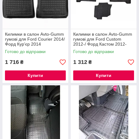
Килимки в салон Avto-Gumm
Килимки в салон Avto-Gumm
гумові для Ford Courier 2014/
гумові для Ford Custom
Форд Кур'єр 2014
2012-/ Форд Кастом 2012-
(1+2)(Перший ряд)
Готово до відправки
Готово до відправки
Килимки в салон Ford Edge 2014+
1 716
1 312
₴
₴
Купити
Купити
Поліуретанові килимки, які надійно захищають
автомобільний салон від пилу та води. Вироби
виготовлені з поліуретану чорного кольору.