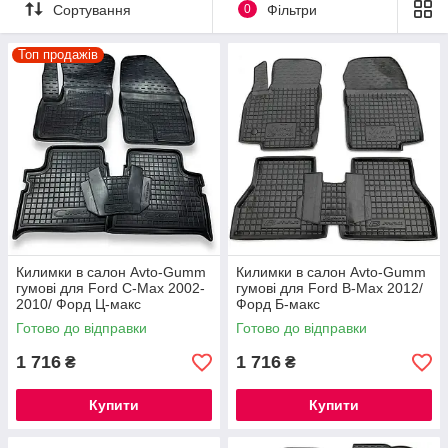
Сортування
0
Фільтри
Топ продажів
Килимки в салон Avto-Gumm
Килимки в салон Avto-Gumm
гумові для Ford C-Max 2002-
гумові для Ford B-Max 2012/
Знаходитеся у пошуку інтернет-
2010/ Форд Ц-макс
Форд Б-макс
магазину, в якому можна
Готово до відправки
Готово до відправки
придбати гумові килимки Ford?
1 716
1 716
₴
₴
Купити
Купити
Раді вітати вас в Avtokovrik!
Уже більше 6 років ми займаємося продажем