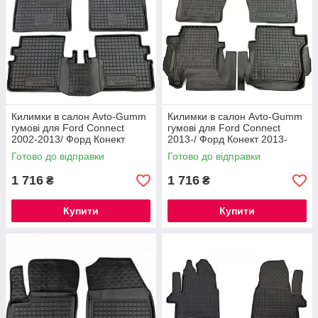
Килимки автомобільні Ford C-Max 2002-2010
Килимки в салон Avto-Gumm
Килимки в салон Avto-Gumm
гумові для Ford Connect
гумові для Ford Connect
2002-2013/ Форд Конект
2013-/ Форд Конект 2013-
2002- (коротка база)
(довга база)
Автомобільні килимки Форд, які точно вбережуть салон
Готово до відправки
Готово до відправки
від різноманітних забруднень. Матеріал виробів -
1 716
чорний поліуретан, який не має їдкого запаху.
1 716
₴
₴
Купити
Купити