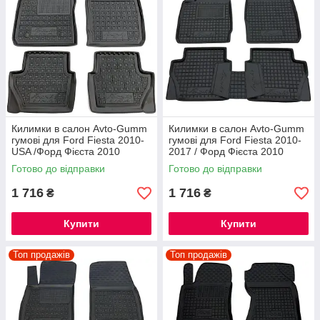
Цінова політика
Ми встановлюємо максимально конкурентні ціни на
усю продукцію. Крім того, в нашому інтернет-
магазині діють знижки на різні групи товарів.
Килимки в салон Avto-Gumm
Килимки в салон Avto-Gumm
гумові для Ford Fiesta 2010-
гумові для Ford Fiesta 2010-
USA /Форд Фієста 2010
2017 / Форд Фієста 2010
Готово до відправки
Готово до відправки
Оперативність
1 716
1 716
₴
₴
Наявність продукції на складі дозволяє максимально
оперативно здійснювати відправки замовлень.
Купити
Купити
Забрати покупку з пошти ви зможете через 1-2 дні.
Топ продажів
Топ продажів
Дізнатися про нас більше