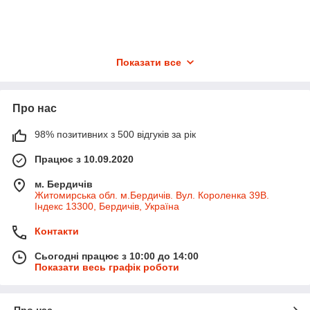
Оформлення
Оформити покупку можна на сайті, у
телефонному режимі чи в месенджерах
Показати все
Про нас
98% позитивних з 500 відгуків за рік
Працює з 10.09.2020
Оплата
м. Бердичів
Ви можете внести кошти за реквізитами та
Житомирська обл. м.Бердичів. Вул. Короленка 39В.
оформити відправку післяплатою.
Індекс 13300, Бердичів, Україна
Контакти
Сьогодні працює з 10:00 до 14:00
Показати весь графік роботи
Про нас