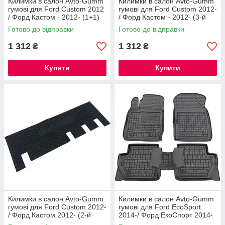
Килимки в салон Avto-Gumm
Килимки в салон Avto-Gumm
гумові для Ford Custom 2012
гумові для Ford Custom 2012-
/ Форд Кастом - 2012- (1+1)
/ Форд Кастом - 2012- (3-й
(Перший ряд)
ряд)
Готово до відправки
Готово до відправки
1 312
1 312
₴
₴
Купити
Купити
Килимки в салон Форд Фієста 2002-2008
Поліуретанові килимки з бортиками для захисту салону
від бруду, що заноситься на взутті. Вони легко
знімаються та надзвичайно просто миються.
Килимки в салон Avto-Gumm
Килимки в салон Avto-Gumm
гумові для Ford Custom 2012-
гумові для Ford EcoSport
/ Форд Кастом 2012- (2-й
2014-/ Форд ЕкоСпорт 2014-
ряд)