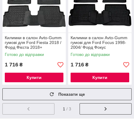
Як придбати гумові килимки в салон
FORD?
Килимки в салон Avto-Gumm
Килимки в салон Avto-Gumm
гумові для Ford Fiesta 2018 /
гумові для Ford Focus 1998-
Форд Фієста 2018+
2004/ Форд Фокус
Готово до відправки
Готово до відправки
1 716
1 716
₴
₴
Купити
Купити
Вибір килимків
Уважно перегляньте наш каталог та оберіть
килимки для вашого автомобіля.
Показати ще
1
/ 3