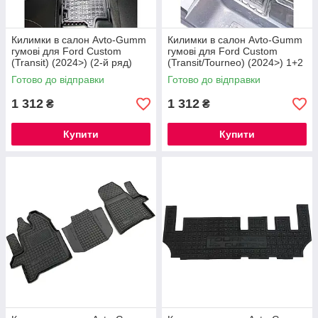
Килимки в салон Avto-Gumm
Килимки в салон Avto-Gumm
гумові для Ford Custom
гумові для Ford Custom
(Transit) (2024>) (2-й ряд)
(Transit/Tourneo) (2024>) 1+2
Готово до відправки
Готово до відправки
1 312
1 312
₴
₴
Купити
Купити
Автомобільні килимки Ford Explorer 2011-
2019
Надзвичайно міцні поліуретанові килимки, які
прослужать вам не один рік. Вироби є невибагливими у
догляді.