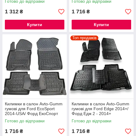
Готово до відправки
Готово до відправки
1 312
1 716
₴
₴
Купити
Купити
Топ продажів
Автомобільні килимки Ford Fiesta 2010-2017
Міцні та зносостійкі автомобільні килимки. Вони мають
особливу текстуру, яка дозволяє надійно утримувати
велику кількість бруду чи рідини.
Килимки в салон Avto-Gumm
Килимки в салон Avto-Gumm
гумові для Ford EcoSport
гумові для Ford Edge 2014+/
2014-USA/ Форд ЕкоСпорт
Форд Едж 2 - 2014+
2014- USA
Готово до відправки
Готово до відправки
1 716
1 716
₴
₴