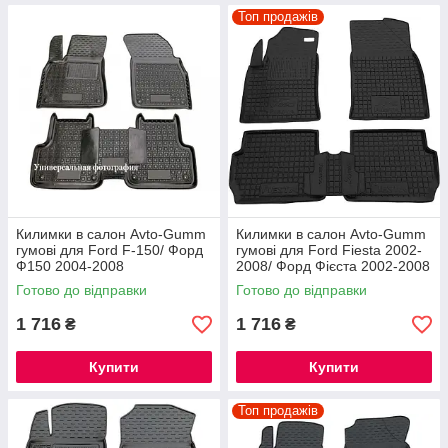
Avtokovrik
Топ продажів
Величезний вибір
У нашому асортименті понад 7 тисяч товарів. Серед
них
гумові килимки в салон VOLKSWAGEN
,
автомобільні органайзери, ковпаки та інші
аксесуари.
Килимки в салон Avto-Gumm
Килимки в салон Avto-Gumm
гумові для Ford F-150/ Форд
гумові для Ford Fiesta 2002-
Ф150 2004-2008
2008/ Форд Фієста 2002-2008
Готово до відправки
Готово до відправки
Компетентність
1 716
1 716
₴
₴
Наші менеджери знають особливості кожного
Купити
Купити
комплекту килимків і завжди радо допоможуть вам з
їх підбором.
Топ продажів